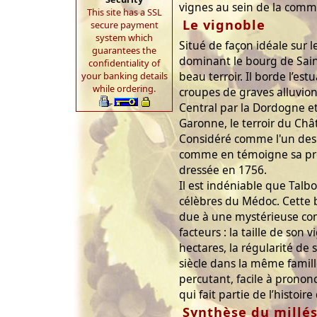
vignes au sein de la comm
This site has a SSL
Le vignoble
secure payment
system which
Situé de façon idéale sur 
guarantees the
dominant le bourg de Saint
confidentiality of
beau terroir. Il borde l’est
your banking details
while ordering.
croupes de graves alluvion
Central par la Dordogne et
Garonne, le terroir du Châ
Considéré comme l'un des p
comme en témoigne sa prés
dressée en 1756.
Il est indéniable que Talbot
célèbres du Médoc. Cette b
due à une mystérieuse co
facteurs : la taille de son 
hectares, la régularité de 
siècle dans la même famill
percutant, facile à pronon
qui fait partie de l’histoir
Synthèse du millé