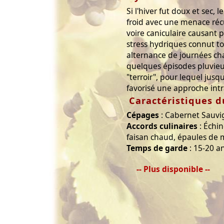
Si l'hiver fut doux et sec, 
froid avec une menace récu
voire caniculaire causant 
stress hydriques connut t
alternance de journées cha
quelques épisodes pluvieux
"terroir", pour lequel jus
favorisé une approche intr
Caractéristiques d
Cépages
: Cabernet Sauvig
Accords culinaires
: Échin
faisan chaud, épaules de m
Temps de garde
: 15-20 a
-- Plus disponible --