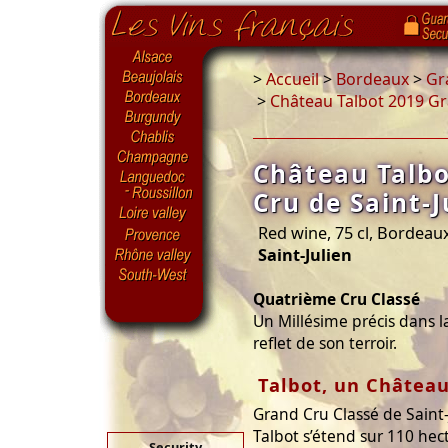
>
Accueil
>
Bordeaux
>
Gr
>
Château Talbot 2019 Gra
Château Talb
Cru de Saint-J
Red wine, 75 cl, Bordeau
Saint-Julien
Quatrième Cru Classé
Un Millésime précis dans l
reflet de son terroir.
Talbot, un Châtea
Grand Cru Classé de Saint
Talbot s’étend sur 110 hec
Security