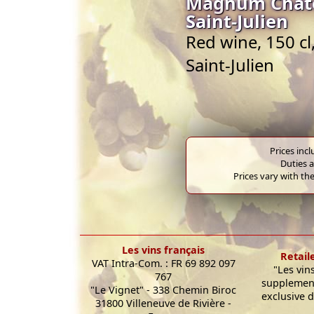
Magnum Châte
Saint-Julien
Red wine, 150 cl
Saint-Julien
Prices inc
Duties a
Prices vary with the
Les vins français
Retail
VAT Intra-Com. : FR 69 892 097
"Les vin
767
supplement
"Le Vignet" - 338 Chemin Biroc
exclusive d
31800 Villeneuve de Rivière -