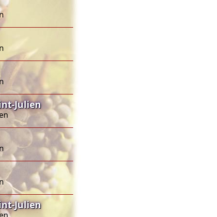
en
en
en
nt-Julien
ien
en
en
nt-Julien
ien