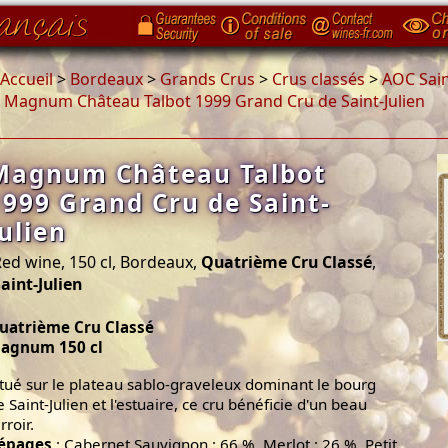
Accueil
>
Bordeaux
>
Grands Crus
>
Crus classés
>
AOC Sain
>
Magnum Château Talbot 1999 Grand Cru de Saint-Julien
Magnum Château Talbot
1999 Grand Cru de Saint-
Julien
ed wine, 150 cl, Bordeaux,
Quatrième Cru Classé
,
aint-Julien
uatrième Cru Classé
agnum 150 cl
itué sur le plateau sablo-graveleux dominant le bourg
e Saint-Julien et l'estuaire, ce cru bénéficie d'un beau
rroir.
épages
: Cabernet Sauvignon : 66 %, Merlot : 26 %, Petit