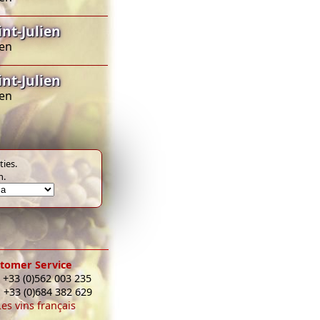
nt-Julien
ien
nt-Julien
ien
ies.
m.
tomer Service
 +33 (0)562 003 235
: +33 (0)684 382 629
Les vins français