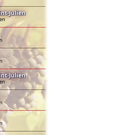
nt-Julien
ien
en
en
nt-Julien
ien
en
en