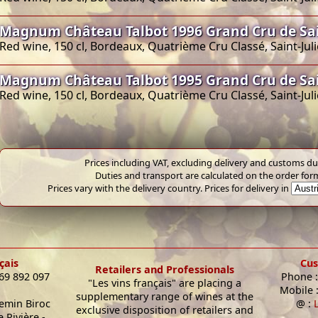
Magnum Château Talbot 1996 Grand Cru de Sai
Red wine, 150 cl, Bordeaux, Quatrième Cru Classé, Saint-Jul
Magnum Château Talbot 1995 Grand Cru de Sai
Red wine, 150 cl, Bordeaux, Quatrième Cru Classé, Saint-Jul
Prices including VAT, excluding delivery and customs dut
Duties and transport are calculated on the order for
Prices vary with the delivery country. Prices for delivery in
çais
Cus
Retailers and Professionals
 69 892 097
Phone :
"Les vins français" are placing a
Mobile 
supplementary range of wines at the
hemin Biroc
@ :
exclusive disposition of retailers and
 Rivière -