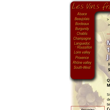
>
R
S
Q
M
S
d
te
C
Security