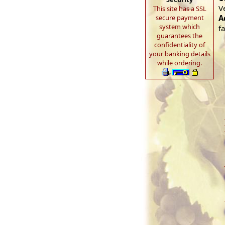
V
This site has a SSL
secure payment
A
system which
f
guarantees the
confidentiality of
your banking details
while ordering.