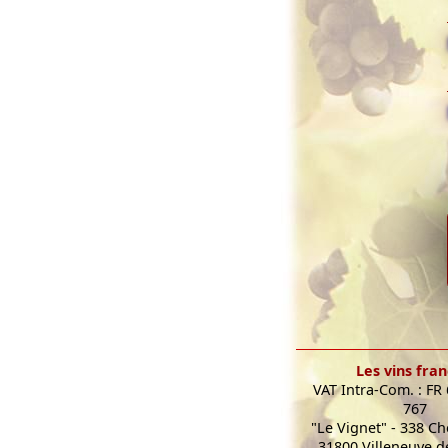
Les vins fran
VAT Intra-Com. : FR
767
"Le Vignet" - 338 C
31800 Villeneuve de