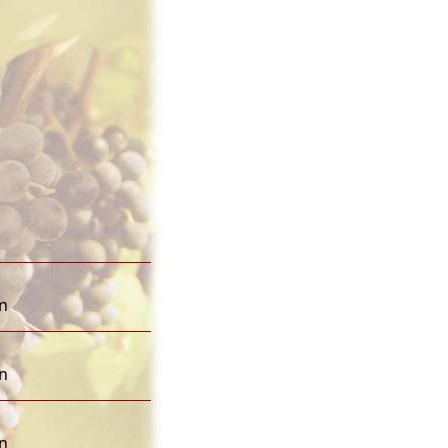
en
en
en