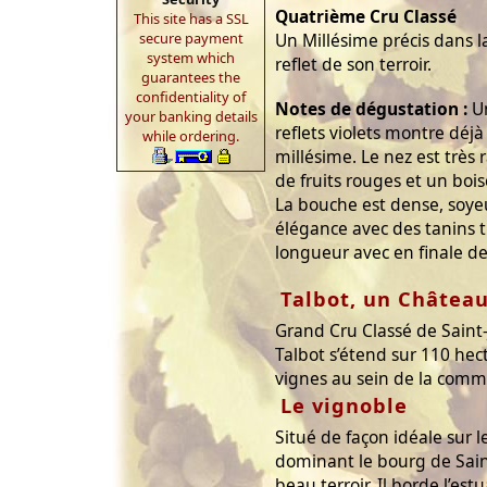
Quatrième Cru Classé
This site has a SSL
secure payment
Un Millésime précis dans l
system which
reflet de son terroir.
guarantees the
confidentiality of
Notes de dégustation :
Un
your banking details
reflets violets montre déj
while ordering.
millésime. Le nez est très r
de fruits rouges et un boisé
La bouche est dense, soye
élégance avec des tanins t
longueur avec en finale des
Talbot, un Châtea
Grand Cru Classé de Saint
Talbot s’étend sur 110 hec
vignes au sein de la comm
Le vignoble
Situé de façon idéale sur 
dominant le bourg de Saint
beau terroir. Il borde l’est