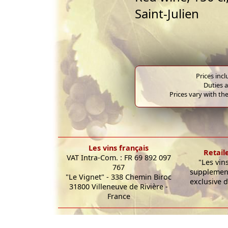
Saint-Julien
Prices inc
Duties a
Prices vary with the
Les vins français
Retail
VAT Intra-Com. : FR 69 892 097
"Les vin
767
supplement
"Le Vignet" - 338 Chemin Biroc
exclusive d
31800 Villeneuve de Rivière -
France