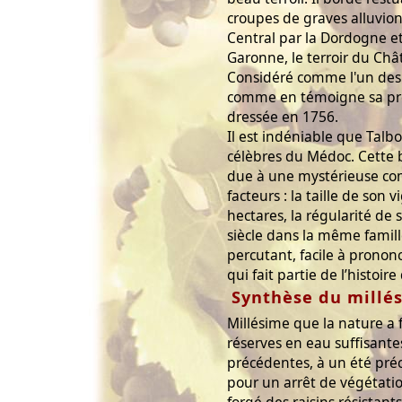
croupes de graves alluvion
Central par la Dordogne et
Garonne, le terroir du Châ
Considéré comme l'un des p
comme en témoigne sa prés
dressée en 1756.
Il est indéniable que Talbot
célèbres du Médoc. Cette b
due à une mystérieuse co
facteurs : la taille de son 
hectares, la régularité de 
siècle dans la même famill
percutant, facile à pronon
qui fait partie de l’histoir
Synthèse du millé
Millésime que la nature a 
réserves en eau suffisante
précédentes, à un été pré
pour un arrêt de végétatio
forgé des raisins résistan