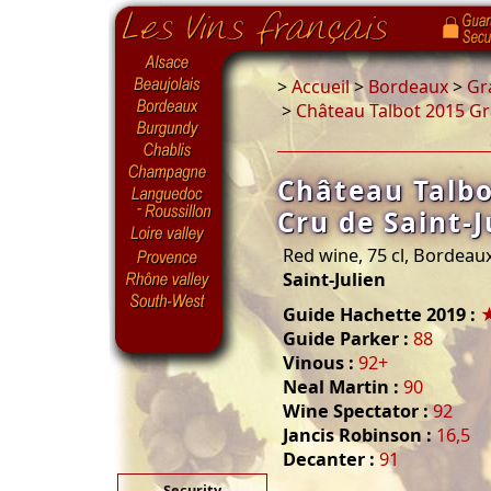
>
Accueil
>
Bordeaux
>
Gr
>
Château Talbot 2015 Gra
Château Talb
Cru de Saint-J
Red wine, 75 cl, Bordeau
Saint-Julien
Guide Hachette 2019 :
Guide Parker :
88
Vinous :
92+
Neal Martin :
90
Wine Spectator :
92
Jancis Robinson :
16,5
Decanter :
91
Security