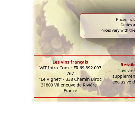
Prices inc
Duties a
Prices vary with the
Les vins français
Retail
VAT Intra-Com. : FR 69 892 097
"Les vin
767
supplement
"Le Vignet" - 338 Chemin Biroc
exclusive d
31800 Villeneuve de Rivière -
France