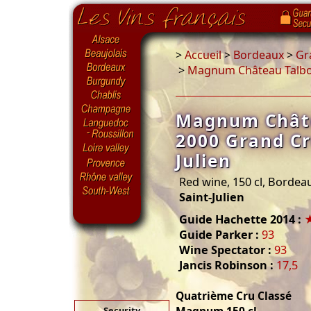
>
Accueil
>
Bordeaux
>
Gr
>
Magnum Château Talbot
Magnum Châte
2000 Grand Cr
Julien
Red wine, 150 cl, Bordea
Saint-Julien
Guide Hachette 2014 :
Guide Parker :
93
Wine Spectator :
93
Jancis Robinson :
17,5
Quatrième Cru Classé
Security