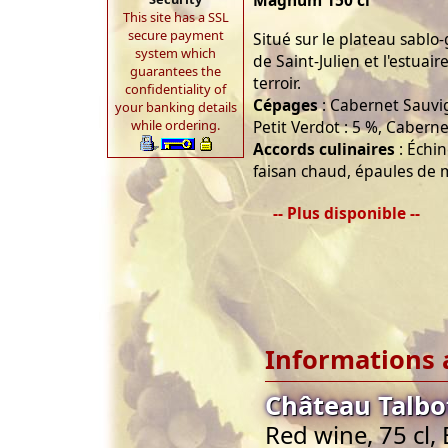
Magnum 150 cl
This site has a SSL
secure payment
Situé sur le plateau sabl
system which
de Saint-Julien et l'estuai
guarantees the
terroir.
confidentiality of
Cépages
: Cabernet Sauvig
your banking details
while ordering.
Petit Verdot : 5 %, Caberne
Accords culinaires
: Échin
faisan chaud, épaules de m
-- Plus disponible --
Informations 
Château Talbot
Red wine, 75 cl,