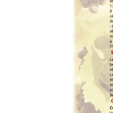
t
1
I
c
d
:
r
m
à
l
L
b
r
L
é
s
s
p
C
V