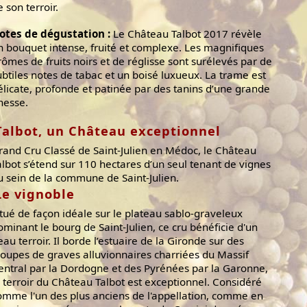
e son terroir.
otes de dégustation :
Le Château Talbot 2017 révèle
n bouquet intense, fruité et complexe. Les magnifiques
rômes de fruits noirs et de réglisse sont surélevés par de
ubtiles notes de tabac et un boisé luxueux. La trame est
élicate, profonde et patinée par des tanins d’une grande
inesse.
Talbot, un Château exceptionnel
rand Cru Classé de Saint-Julien en Médoc, le Château
albot s’étend sur 110 hectares d’un seul tenant de vignes
u sein de la commune de Saint-Julien.
Le vignoble
itué de façon idéale sur le plateau sablo-graveleux
ominant le bourg de Saint-Julien, ce cru bénéficie d'un
eau terroir. Il borde l’estuaire de la Gironde sur des
roupes de graves alluvionnaires charriées du Massif
entral par la Dordogne et des Pyrénées par la Garonne,
e terroir du Château Talbot est exceptionnel. Considéré
omme l'un des plus anciens de l'appellation, comme en