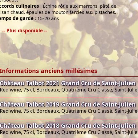
ccords culinaires
: Échine rôtie aux marrons, pâté de
aisan chaud, épaules de mouton farcies aux pistaches.
emps de garde
: 15-20 ans
-- Plus disponible --
Informations anciens millésimes
Château Talbot 2021 Grand Cru de Saint-Julien
Red wine, 75 cl, Bordeaux, Quatrième Cru Classé, Saint-Juli
Château Talbot 2019 Grand Cru de Saint-Julien
Red wine, 75 cl, Bordeaux, Quatrième Cru Classé, Saint-Juli
Château Talbot 2018 Grand Cru de Saint-Julien
Red wine, 75 cl, Bordeaux, Quatrième Cru Classé, Saint-Juli