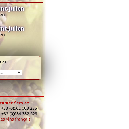
nt-Julien
ien
nt-Julien
ien
ies.
m.
tomer Service
 +33 (0)562 003 235
: +33 (0)684 382 629
Les vins français