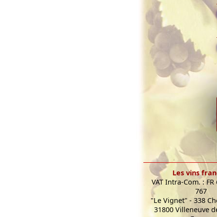
Les vins fran
VAT Intra-Com. : FR
767
"Le Vignet" - 338 C
31800 Villeneuve de