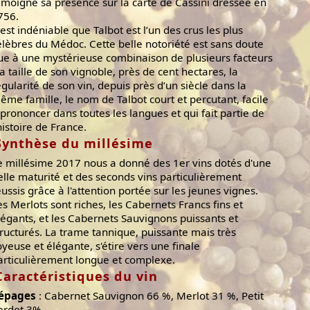
émoigne sa présence sur la carte de Cassini dressée en
756.
l est indéniable que Talbot est l’un des crus les plus
élèbres du Médoc. Cette belle notoriété est sans doute
ue à une mystérieuse combinaison de plusieurs facteurs
 la taille de son vignoble, près de cent hectares, la
égularité de son vin, depuis près d’un siècle dans la
ême famille, le nom de Talbot court et percutant, facile
 prononcer dans toutes les langues et qui fait partie de
’histoire de France.
Synthèse du millésime
e millésime 2017 nous a donné des 1er vins dotés d'une
elle maturité et des seconds vins particulièrement
éussis grâce à l'attention portée sur les jeunes vignes.
es Merlots sont riches, les Cabernets Francs fins et
légants, et les Cabernets Sauvignons puissants et
tructurés. La trame tannique, puissante mais très
oyeuse et élégante, s'étire vers une finale
articulièrement longue et complexe.
Caractéristiques du vin
épages
: Cabernet Sauvignon 66 %, Merlot 31 %, Petit
erdot 3%