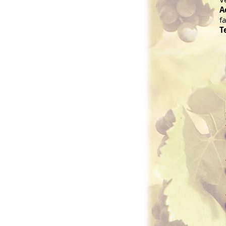
A
f
T