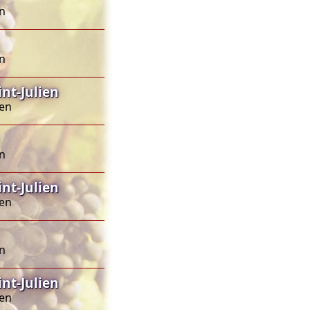
en
en
nt-Julien
ien
en
nt-Julien
ien
en
nt-Julien
ien