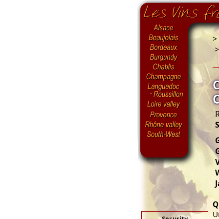
>
R
S
G
V
J
Q
U
Security