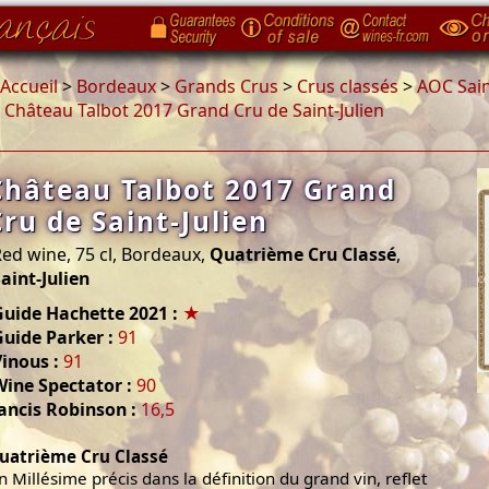
Accueil
>
Bordeaux
>
Grands Crus
>
Crus classés
>
AOC Sain
>
Château Talbot 2017 Grand Cru de Saint-Julien
Château Talbot 2017 Grand
Cru de Saint-Julien
ed wine, 75 cl, Bordeaux,
Quatrième Cru Classé
,
aint-Julien
Guide Hachette 2021 :
★
uide Parker :
91
inous :
91
Wine Spectator :
90
ancis Robinson :
16,5
uatrième Cru Classé
n Millésime précis dans la définition du grand vin, reflet