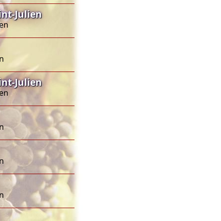
nt-Julien
ien
en
nt-Julien
ien
en
en
en