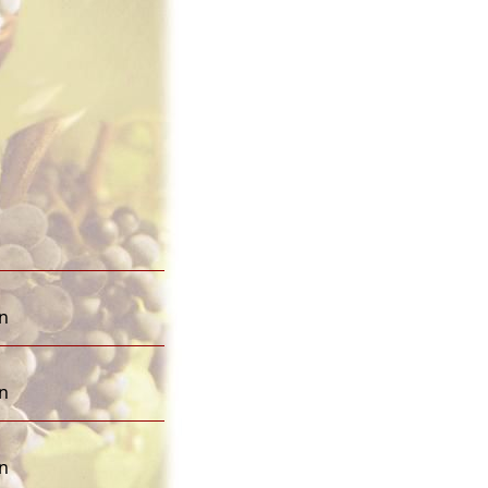
en
en
en