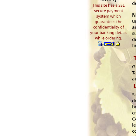
d
This site has a SSL
secure payment
N
system which
u
guarantees the
a
confidentiality of
your banking details
s
while ordering.
d
f
G
T
a
S
d
b
c
C
l
c