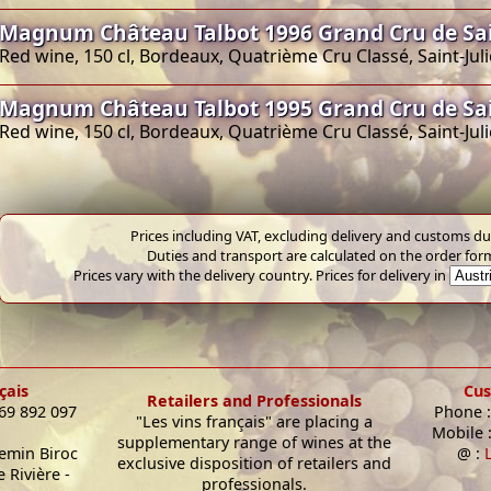
Magnum Château Talbot 1996 Grand Cru de Sai
Red wine, 150 cl, Bordeaux, Quatrième Cru Classé, Saint-Jul
Magnum Château Talbot 1995 Grand Cru de Sai
Red wine, 150 cl, Bordeaux, Quatrième Cru Classé, Saint-Jul
Prices including VAT, excluding delivery and customs dut
Duties and transport are calculated on the order for
Prices vary with the delivery country. Prices for delivery in
çais
Cus
Retailers and Professionals
 69 892 097
Phone :
"Les vins français" are placing a
Mobile 
supplementary range of wines at the
hemin Biroc
@ :
exclusive disposition of retailers and
 Rivière -
professionals.