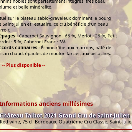
annins nobles sont parfaitement intégrés, très beau
olume et belle minéralité.
itué sur le plateau sablo-graveleux dominant le bourg
e Saint-Julien et l'estuaire, ce cru bénéficie d'un beau
rroir.
épages
: Cabernet Sauvignon : 66 %, Merlot : 26 %, Petit
erdot : 5 %, Cabernet Franc : 3%
ccords culinaires
: Échine rôtie aux marrons, pâté de
aisan chaud, épaules de mouton farcies aux pistaches.
-- Plus disponible --
Informations anciens millésimes
Château Talbot 2021 Grand Cru de Saint-Julien
Red wine, 75 cl, Bordeaux, Quatrième Cru Classé, Saint-Juli