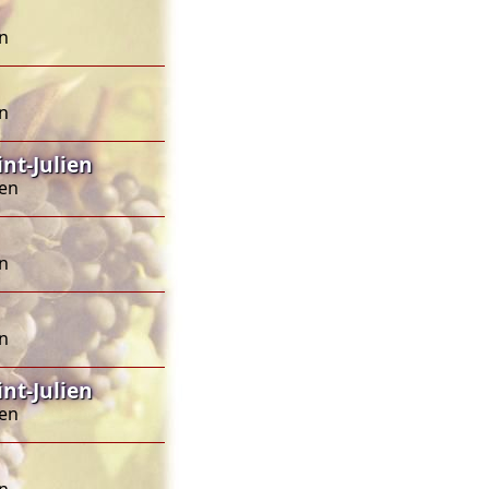
en
en
nt-Julien
ien
en
en
nt-Julien
ien
en