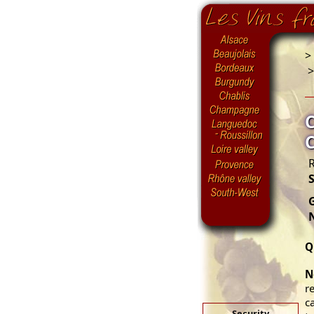
>
R
S
G
N
Q
N
r
c
Security