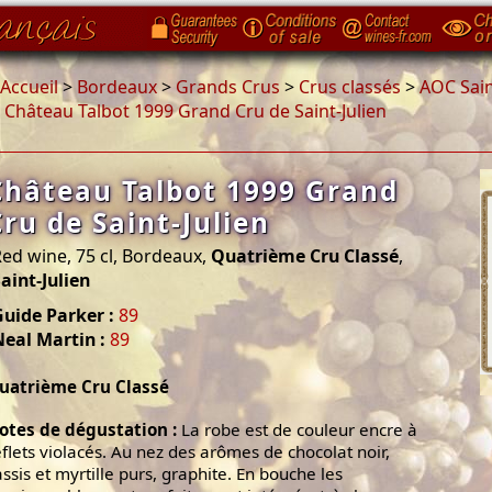
Accueil
>
Bordeaux
>
Grands Crus
>
Crus classés
>
AOC Sain
>
Château Talbot 1999 Grand Cru de Saint-Julien
Château Talbot 1999 Grand
Cru de Saint-Julien
ed wine, 75 cl, Bordeaux,
Quatrième Cru Classé
,
aint-Julien
uide Parker :
89
eal Martin :
89
uatrième Cru Classé
otes de dégustation :
La robe est de couleur encre à
eflets violacés. Au nez des arômes de chocolat noir,
assis et myrtille purs, graphite. En bouche les