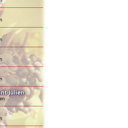
en
en
en
en
nt-Julien
ien
en