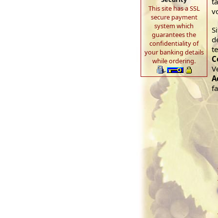
t
This site has a SSL
v
secure payment
system which
S
guarantees the
d
confidentiality of
te
your banking details
C
while ordering.
V
A
f