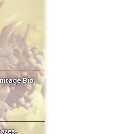
mitage Bio
ozes-