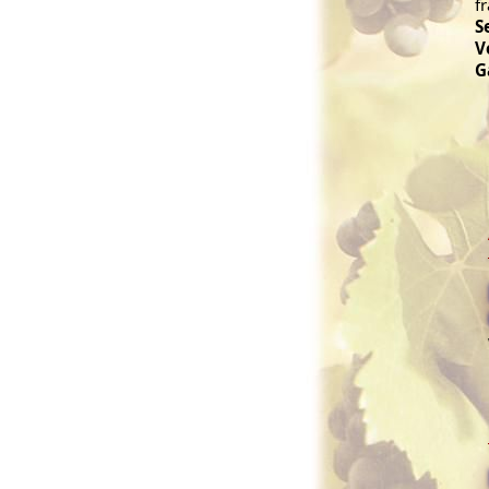
fr
S
V
G