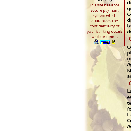
d
This site has a SSL
g
secure payment
C
system which
d
guarantees the
l
confidentiality of
your banking details
d
while ordering.
C
p
m
Â
M
a
L
e
t
f
L
C
A