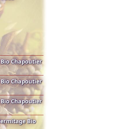
 Bio Chapoutier
 Bio Chapoutier
 Bio Chapoutier
ermitage Bio