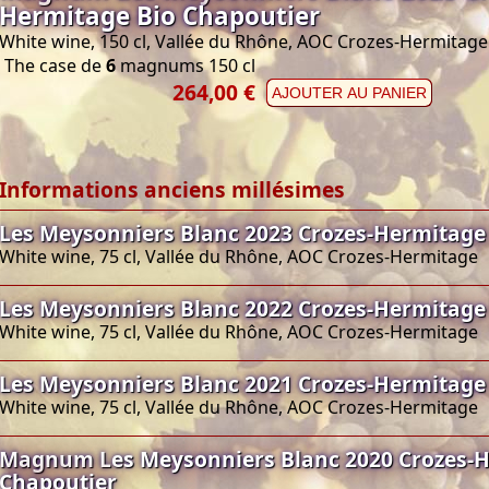
Hermitage Bio Chapoutier
White wine, 150 cl, Vallée du Rhône, AOC Crozes-Hermitage
The case de
6
magnums 150 cl
264,00 €
AJOUTER AU PANIER
Informations anciens millésimes
Les Meysonniers Blanc 2023 Crozes-Hermitage
White wine, 75 cl, Vallée du Rhône, AOC Crozes-Hermitage
Les Meysonniers Blanc 2022 Crozes-Hermitage
White wine, 75 cl, Vallée du Rhône, AOC Crozes-Hermitage
Les Meysonniers Blanc 2021 Crozes-Hermitage
White wine, 75 cl, Vallée du Rhône, AOC Crozes-Hermitage
Magnum Les Meysonniers Blanc 2020 Crozes-H
Chapoutier