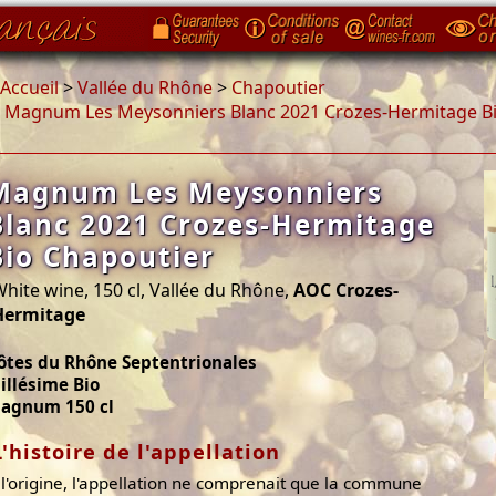
Accueil
>
Vallée du Rhône
>
Chapoutier
>
Magnum Les Meysonniers Blanc 2021 Crozes-Hermitage Bi
Magnum Les Meysonniers
Blanc 2021 Crozes-Hermitage
Bio Chapoutier
hite wine, 150 cl, Vallée du Rhône,
AOC Crozes-
Hermitage
ôtes du Rhône Septentrionales
illésime Bio
agnum 150 cl
L'histoire de l'appellation
 l'origine, l'appellation ne comprenait que la commune