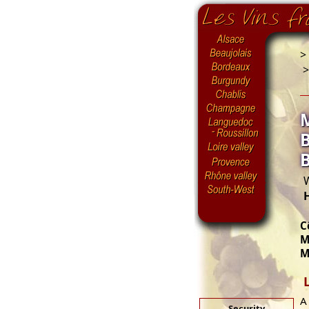
>
W
C
M
M
A
Security