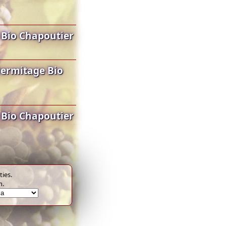
 Bio Chapoutier
ermitage Bio
 Bio Chapoutier
ies.
m.