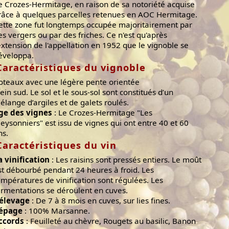
e Crozes-Hermitage, en raison de sa notoriété acquise
râce à quelques parcelles retenues en AOC Hermitage.
ette zone fut longtemps occupée majoritairement par
es vergers ou par des friches. Ce n'est qu'après
'extension de l'appellation en 1952 que le vignoble se
éveloppa.
Caractéristiques du vignoble
oteaux avec une légère pente orientée
lein sud. Le sol et le sous-sol sont constitués d’un
élange d’argiles et de galets roulés.
ge des vignes
: Le Crozes-Hermitage "Les
eysonniers" est issu de vignes qui ont entre 40 et 60
ns.
Caractéristiques du vin
a vinification
: Les raisins sont pressés entiers. Le moût
st débourbé pendant 24 heures à froid. Les
empératures de vinification sont régulées. Les
ermentations se déroulent en cuves.
'élevage
: De 7 à 8 mois en cuves, sur lies fines.
épage
: 100% Marsanne.
ccords
: Feuilleté au chèvre, Rougets au basilic, Banon