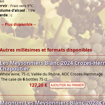
ais
ervir
: Frais vers 9°C.
olume d'alcool
: 13%
arde
: c
-- Plus disponible --
Autres millésimes et formats disponibles
Les Meysonniers Blanc 2024 Crozes-Her
Chapoutier
White wine, 75 cl, Vallée du Rhône, AOC Crozes-Hermitage
The case de
6
bottles 75 cl
127,20 €
AJOUTER AU PANIER
Magnum Les Meysonniers Blanc 2023 Cr