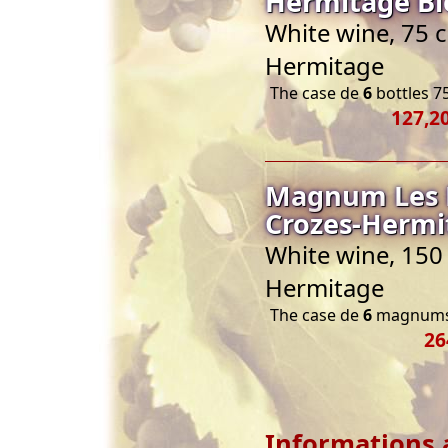
Hermitage Bi
White wine, 75 c
Hermitage
The case de
6
bottles 75
127,20
Magnum Les M
Crozes-Hermi
White wine, 150 
Hermitage
The case de
6
magnums 
26
Informations 