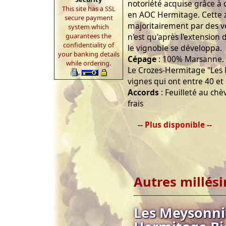
notoriété acquise grâce à
This site has a SSL
en AOC Hermitage. Cette 
secure payment
majoritairement par des ve
system which
guarantees the
n'est qu'après l'extension 
confidentiality of
le vignoble se développa.
your banking details
Cépage
: 100% Marsanne.
while ordering.
Le Crozes-Hermitage "Les 
vignes qui ont entre 40 et
Accords
: Feuilleté au chè
frais
-- Plus disponible --
Autres millés
Les Meysonnie