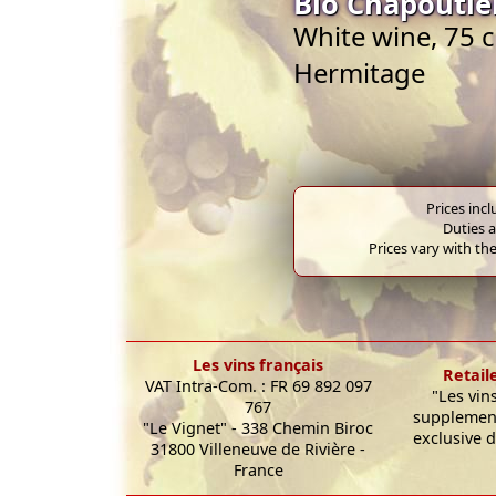
Bio Chapoutie
White wine, 75 c
Hermitage
Prices inc
Duties a
Prices vary with the
Les vins français
Retail
VAT Intra-Com. : FR 69 892 097
"Les vin
767
supplement
"Le Vignet" - 338 Chemin Biroc
exclusive d
31800 Villeneuve de Rivière -
France