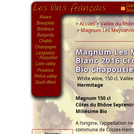
>
Accueil
>
Vallée du Rhô
>
Magnum Les Meysonnier
Magnum Les 
Blanc 2016 C
Bio Chapoutie
White wine, 150 cl, Vallé
Hermitage
Magnum 150 cl
Côtes du Rhône Septentr
Millésime Bio
A l'origine, l'appellation 
commune de Crozes-Hermit
Security