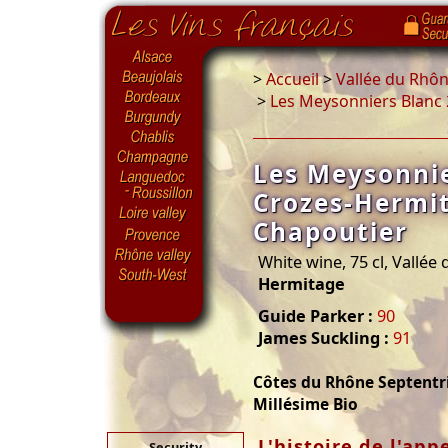
>
Accueil
>
Vallée du Rhô
>
Les Meysonniers Blanc
Les Meysonnie
Crozes-Hermi
Chapoutier
White wine, 75 cl, Vallée
Hermitage
Guide Parker :
90
James Suckling :
91
Côtes du Rhône Septentr
Millésime Bio
L'histoire de l'app
Security