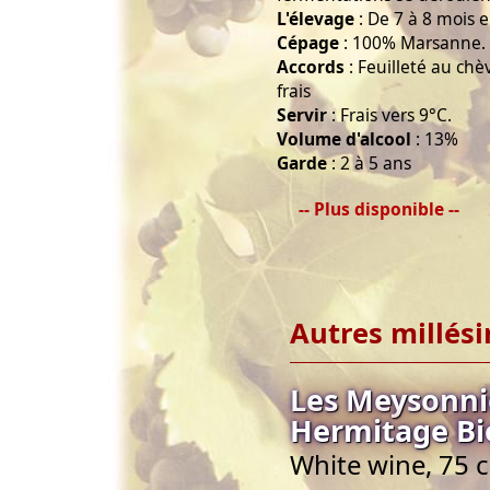
L'élevage
: De 7 à 8 mois en
Cépage
: 100% Marsanne.
Accords
: Feuilleté au chè
frais
Servir
: Frais vers 9°C.
Volume d'alcool
: 13%
Garde
: 2 à 5 ans
-- Plus disponible --
Autres millés
Les Meysonnie
Hermitage Bi
White wine, 75 c