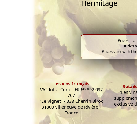
Hermitage
Prices inc
Duties a
Prices vary with the
Les vins français
Retail
VAT Intra-Com. : FR 69 892 097
"Les vin
767
supplement
"Le Vignet" - 338 Chemin Biroc
exclusive d
31800 Villeneuve de Rivière -
France