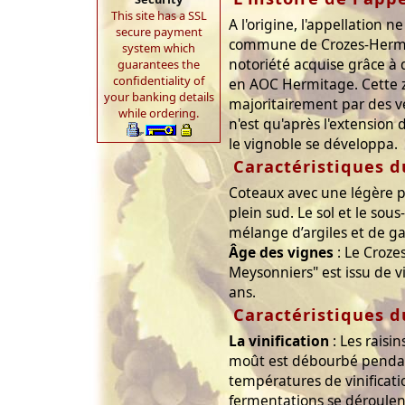
This site has a SSL
A l'origine, l'appellation 
secure payment
commune de Crozes-Hermit
system which
notoriété acquise grâce à
guarantees the
confidentiality of
en AOC Hermitage. Cette 
your banking details
majoritairement par des ve
while ordering.
n'est qu'après l'extension 
le vignoble se développa.
Caractéristiques d
Coteaux avec une légère p
plein sud. Le sol et le sous
mélange d’argiles et de ga
Âge des vignes
: Le Croze
Meysonniers" est issu de v
ans.
Caractéristiques d
La vinification
: Les raisin
moût est débourbé pendant
températures de vinificati
fermentations se déroulen