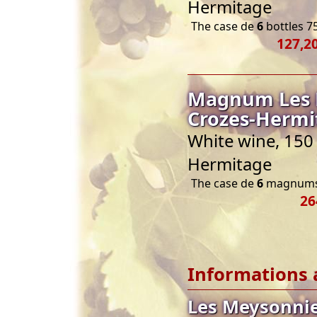
Hermitage
The case de
6
bottles 75
127,20
Magnum Les M
Crozes-Hermi
White wine, 150 
Hermitage
The case de
6
magnums 
26
Informations 
Les Meysonnie