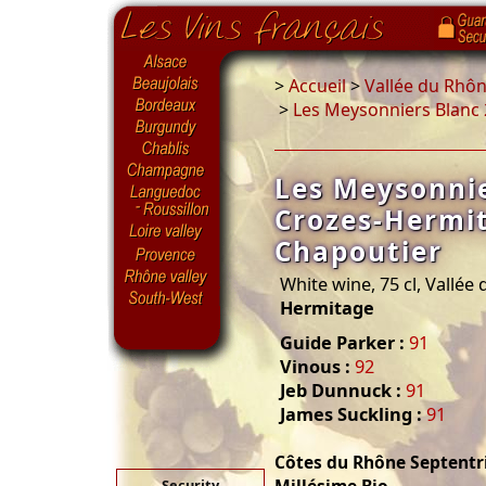
>
Accueil
>
Vallée du Rhô
>
Les Meysonniers Blanc
Les Meysonnie
Crozes-Hermi
Chapoutier
White wine, 75 cl, Vallée
Hermitage
Guide Parker :
91
Vinous :
92
Jeb Dunnuck :
91
James Suckling :
91
Côtes du Rhône Septentr
Security