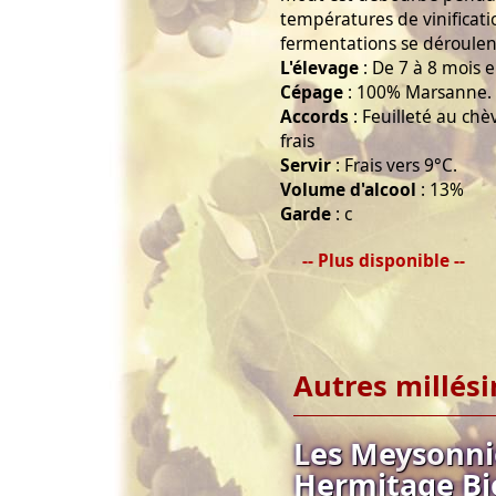
températures de vinificati
fermentations se déroulen
L'élevage
: De 7 à 8 mois en
Cépage
: 100% Marsanne.
Accords
: Feuilleté au chè
frais
Servir
: Frais vers 9°C.
Volume d'alcool
: 13%
Garde
: c
-- Plus disponible --
Autres millés
Les Meysonnie
Hermitage Bi