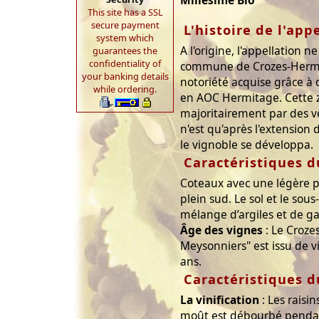
Millésime Bio
This site has a SSL
secure payment
L'histoire de l'app
system which
A l'origine, l'appellation 
guarantees the
confidentiality of
commune de Crozes-Hermit
your banking details
notoriété acquise grâce à
while ordering.
en AOC Hermitage. Cette 
majoritairement par des ve
n'est qu'après l'extension 
le vignoble se développa.
Caractéristiques d
Coteaux avec une légère p
plein sud. Le sol et le sous
mélange d’argiles et de ga
Âge des vignes
: Le Croze
Meysonniers" est issu de v
ans.
Caractéristiques d
La vinification
: Les raisin
moût est débourbé pendant