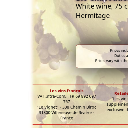
White wine, 75 c
Hermitage
Prices inc
Duties a
Prices vary with the
Les vins français
Retail
VAT Intra-Com. : FR 69 892 097
"Les vin
767
supplement
"Le Vignet" - 338 Chemin Biroc
exclusive d
31800 Villeneuve de Rivière -
France