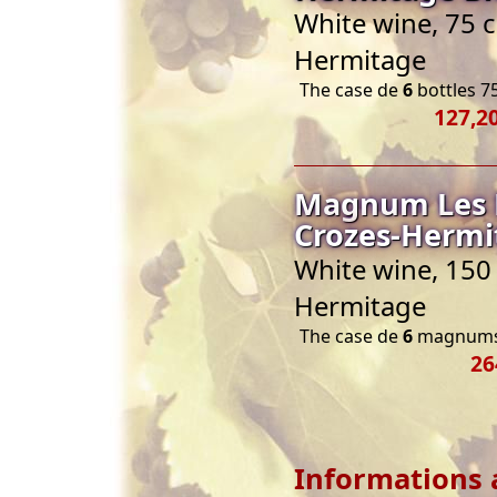
White wine, 75 c
Hermitage
The case de
6
bottles 75
127,20
Magnum Les M
Crozes-Hermi
White wine, 150 
Hermitage
The case de
6
magnums 
26
Informations 