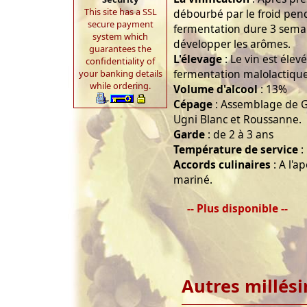
This site has a SSL
débourbé par le froid pen
secure payment
fermentation dure 3 semai
system which
développer les arômes.
guarantees the
L'élevage
: Le vin est élevé
confidentiality of
fermentation malolactique
your banking details
while ordering.
Volume d'alcool
: 13%
Cépage
: Assemblage de G
Ugni Blanc et Roussanne.
Garde
: de 2 à 3 ans
Température de service
:
Accords culinaires
: A l'a
mariné.
-- Plus disponible --
Autres millés