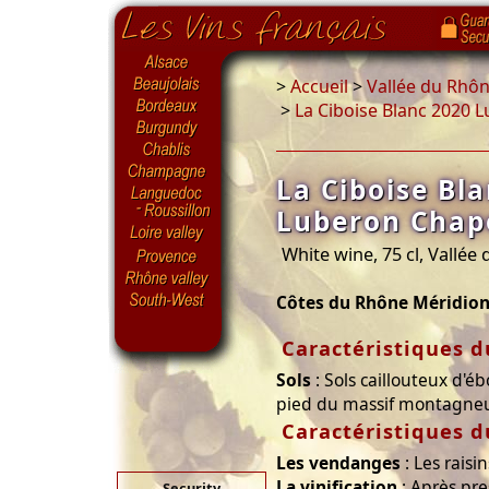
>
Accueil
>
Vallée du Rhô
>
La Ciboise Blanc 2020 
La Ciboise Bl
Luberon Chap
White wine, 75 cl, Vallée
Côtes du Rhône Méridion
Caractéristiques d
Sols
: Sols caillouteux d'éb
pied du massif montagne
Caractéristiques d
Les vendanges
: Les raisi
La vinification
: Après pre
Security