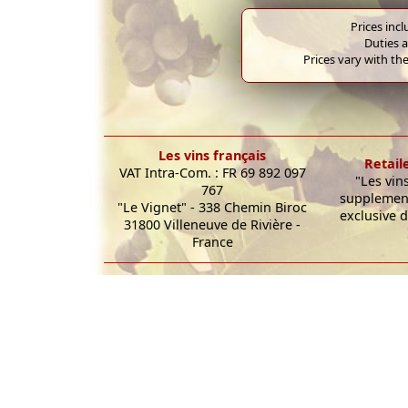
Prices inc
Duties a
Prices vary with the
Les vins français
Retail
VAT Intra-Com. : FR 69 892 097
"Les vin
767
supplement
"Le Vignet" - 338 Chemin Biroc
exclusive d
31800 Villeneuve de Rivière -
France