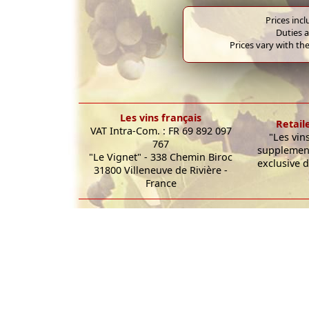
Prices inc
Duties a
Prices vary with the
Les vins français
Retail
VAT Intra-Com. : FR 69 892 097
"Les vin
767
supplement
"Le Vignet" - 338 Chemin Biroc
exclusive d
31800 Villeneuve de Rivière -
France