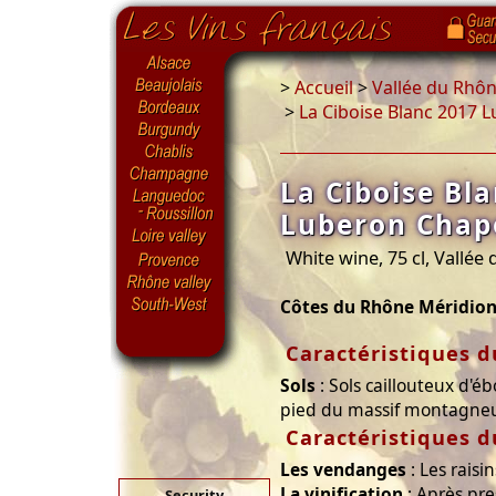
>
Accueil
>
Vallée du Rhô
>
La Ciboise Blanc 2017 
La Ciboise Bl
Luberon Chap
White wine, 75 cl, Vallée
Côtes du Rhône Méridion
Caractéristiques d
Sols
: Sols caillouteux d'éb
pied du massif montagne
Caractéristiques d
Les vendanges
: Les raisi
La vinification
: Après pre
Security