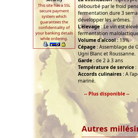
This site has a SSL
débourbé par le froid pen
secure payment
fermentation dure 3 semai
system which
développer les arômes.
guarantees the
L'élevage
: Le vin est élevé
confidentiality of
fermentation malolactique
your banking details
while ordering.
Volume d'alcool
: 13%
Cépage
: Assemblage de G
Ugni Blanc et Roussanne.
Garde
: de 2 à 3 ans
Température de service
:
Accords culinaires
: A l'a
mariné.
-- Plus disponible --
Autres millés