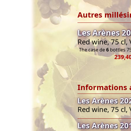
Autres millés
Les Arènes 2
Red wine, 75 cl,
The case de
6
bottles 75
239,40
Informations 
Les Arènes 20
Red wine, 75 cl,
Les Arènes 20