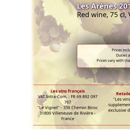
Les Arènes 20
Red wine, 75 cl,
Prices inc
Duties a
Prices vary with the
Les vins français
Retail
VAT Intra-Com. : FR 69 892 097
"Les vin
767
supplement
"Le Vignet" - 338 Chemin Biroc
exclusive d
31800 Villeneuve de Rivière -
France