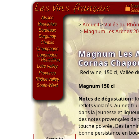
>
Accueil
>
Vallée du Rhô
>
Magnum Les Arènes 20
Magnum Les A
Cornas Chapo
Red wine, 150 cl, Vallée 
Magnum 150 cl
Notes de dégustation :
Ro
reflets violacés. Au nez frui
dans la jeunesse et liqueur
des notes provençales de 
touche poivrée. Des tanni
bonne persistance en bou
Security