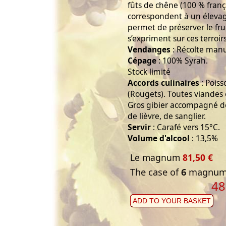
fûts de chêne (100 % franç
correspondent à un élevag
permet de préserver le frui
s’expriment sur ces terroir
Vendanges
: Récolte manu
Cépage
: 100% Syrah.
Stock limité
Accords culinaires
: Pois
(Rougets). Toutes viandes
Gros gibier accompagné de 
de lièvre, de sanglier.
Servir
: Carafé vers 15°C.
Volume d'alcool
: 13,5%
Le magnum
81,50 €
The case of
6
magnums
48
ADD TO YOUR BASKET