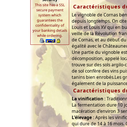
This site has a SSL
Caractéristiques d
secure payment
Le vignoble de Cornas béné
system which
guarantees the
depuis longtemps. On cit
confidentiality of
Louis et Louis XV qui en b
your banking details
veille de la Révolution fran
while ordering.
de Cornas, et au début du XI
égalité avec le Châteaune
Une partie du vignoble est
décomposition, appelé loca
trouve sur des sols argilo-c
de sol confère des vins pu
tanins bien enrobés.Les g
également de la puissance 
Caractéristiques d
La vinification
: Tradition
La fermentation dure 10 jou
macération d’environ 3 se
L'élevage
: Après les vinif
qui dure de 14 à 16 mois. C