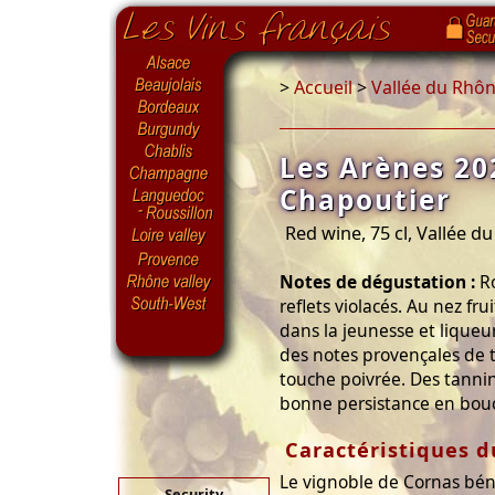
>
Accueil
>
Vallée du Rhô
Les Arènes 20
Chapoutier
Red wine, 75 cl, Vallée d
Notes de dégustation :
Ro
reflets violacés. Au nez frui
dans la jeunesse et liqueur
des notes provençales de 
touche poivrée. Des tanni
bonne persistance en bou
Caractéristiques d
Le vignoble de Cornas béné
Security