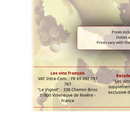
Prices inc
Duties a
Prices vary with the
Les vins français
Retail
VAT Intra-Com. : FR 69 892 097
"Les vin
767
supplement
"Le Vignet" - 338 Chemin Biroc
exclusive d
31800 Villeneuve de Rivière -
France