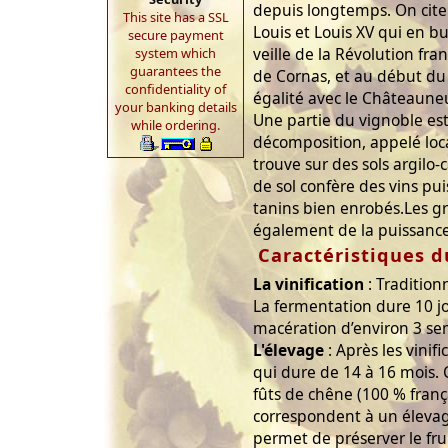
depuis longtemps. On cit
This site has a SSL
Louis et Louis XV qui en b
secure payment
veille de la Révolution fran
system which
guarantees the
de Cornas, et au début du XI
confidentiality of
égalité avec le Châteaune
your banking details
Une partie du vignoble est
while ordering.
décomposition, appelé loca
trouve sur des sols argilo-c
de sol confère des vins pu
tanins bien enrobés.Les g
également de la puissance 
Caractéristiques d
La vinification
: Tradition
La fermentation dure 10 jou
macération d’environ 3 se
L'élevage
: Après les vinif
qui dure de 14 à 16 mois. C
fûts de chêne (100 % franç
correspondent à un élevag
permet de préserver le frui