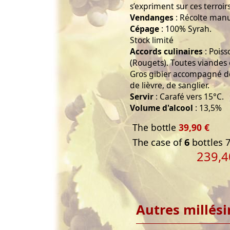
s’expriment sur ces terroir
Vendanges
: Récolte manu
Cépage
: 100% Syrah.
Stock limité
Accords culinaires
: Pois
(Rougets). Toutes viandes
Gros gibier accompagné de 
de lièvre, de sanglier.
Servir
: Carafé vers 15°C.
Volume d'alcool
: 13,5%
The bottle
39,90 €
The case of
6
bottles 7
239,4
Autres millés