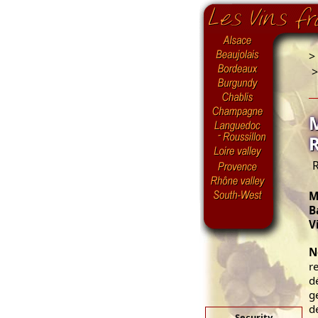
>
R
M
B
V
N
r
d
g
d
Security