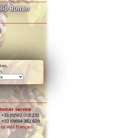
Bio Bunan
n
ies.
m.
tomer Service
 +33 (0)562 003 235
: +33 (0)684 382 629
Les vins français