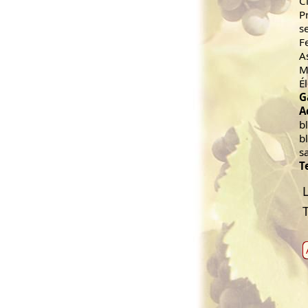
C
P
s
F
A
M
É
G
A
b
b
s
T