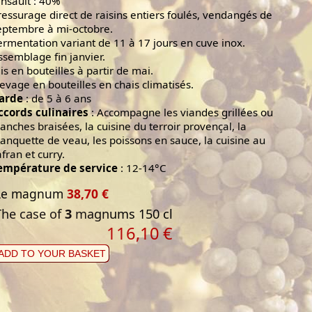
insault : 40%
ressurage direct de raisins entiers foulés, vendangés de
eptembre à mi-octobre.
ermentation variant de 11 à 17 jours en cuve inox.
ssemblage fin janvier.
is en bouteilles à partir de mai.
levage en bouteilles en chais climatisés.
arde
: de 5 à 6 ans
ccords culinaires
: Accompagne les viandes grillées ou
lanches braisées, la cuisine du terroir provençal, la
lanquette de veau, les poissons en sauce, la cuisine au
afran et curry.
empérature de service
: 12-14°C
Le magnum
38,70 €
The case of
3
magnums 150 cl
116,10
€
ADD TO YOUR BASKET