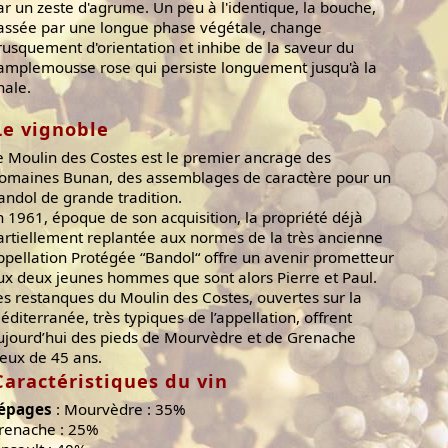
ar un zeste d'agrume. Un peu à l'identique, la bouche,
assée par une longue phase végétale, change
rusquement d'orientation et inhibe de la saveur du
amplemousse rose qui persiste longuement jusqu'à la
nale.
Le vignoble
e Moulin des Costes est le premier ancrage des
omaines Bunan, des assemblages de caractère pour un
andol de grande tradition.
n 1961, époque de son acquisition, la propriété déjà
artiellement replantée aux normes de la très ancienne
ppellation Protégée “Bandol“ offre un avenir prometteur
ux deux jeunes hommes que sont alors Pierre et Paul.
es restanques du Moulin des Costes, ouvertes sur la
éditerranée, très typiques de l’appellation, offrent
ujourd’hui des pieds de Mourvèdre et de Grenache
ieux de 45 ans.
Caractéristiques du vin
épages
: Mourvèdre : 35%
renache : 25%