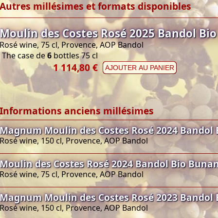
Autres millésimes et formats disponibles
Moulin des Costes Rosé 2025 Bandol Bi
Rosé wine, 75 cl, Provence, AOP Bandol
The case de
6
bottles 75 cl
1 114,80 €
AJOUTER AU PANIER
Informations anciens millésimes
Magnum Moulin des Costes Rosé 2024 Bandol 
Rosé wine, 150 cl, Provence, AOP Bandol
Moulin des Costes Rosé 2024 Bandol Bio Buna
Rosé wine, 75 cl, Provence, AOP Bandol
Magnum Moulin des Costes Rosé 2023 Bandol 
Rosé wine, 150 cl, Provence, AOP Bandol