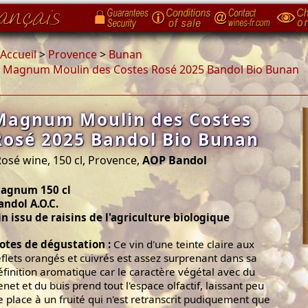
Accueil
>
Provence
>
Bunan
>
Magnum Moulin des Costes Rosé 2025 Bandol Bio Bunan
Magnum Moulin des Costes
Rosé 2025 Bandol Bio Bunan
osé wine, 150 cl, Provence,
AOP Bandol
agnum 150 cl
andol A.O.C.
in issu de raisins de l'agriculture biologique
otes de dégustation :
Ce vin d'une teinte claire aux
eflets orangés et cuivrés est assez surprenant dans sa
éfinition aromatique car le caractère végétal avec du
enet et du buis prend tout l'espace olfactif, laissant peu
e place à un fruité qui n'est retranscrit pudiquement que