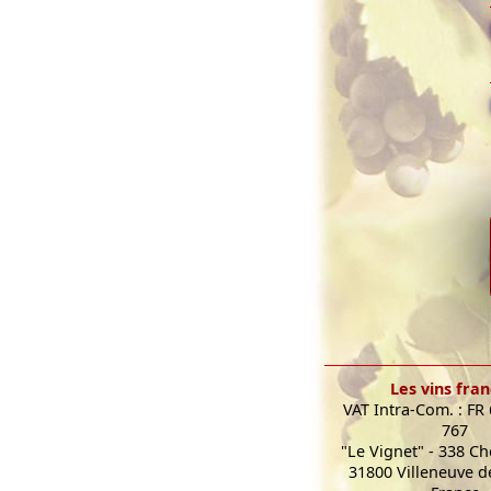
Les vins fran
VAT Intra-Com. : FR
767
"Le Vignet" - 338 C
31800 Villeneuve de