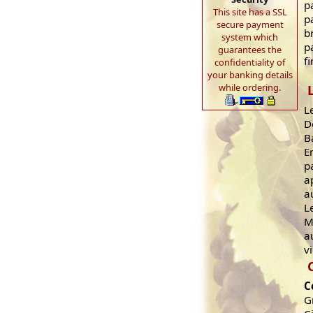
p
This site has a SSL
p
secure payment
b
system which
p
guarantees the
fi
confidentiality of
your banking details
while ordering.
L
D
B
E
p
a
a
L
M
a
v
C
G