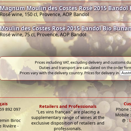
Magnum Moulin des Costes Rosé 2015 Bandol 
Rosé wine, 150 cl, Provence, AOP Bandol
Moulin des Costes Rosé 2015 Bandol Bio Buna
Rosé wine, 75 cl, Provence, AOP Bandol
Prices including VAT, excluding delivery and customs dut
Duties and transport are calculated on the order for
Prices vary with the delivery country. Prices for delivery in
çais
Cus
Retailers and Professionals
 69 892 097
Phone :
"Les vins français" are placing a
Mobile 
supplementary range of wines at the
hemin Biroc
@ :
exclusive disposition of retailers and
 Rivière -
professionals.