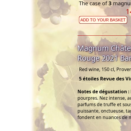
The case of
3
magnum
1
ADD TO YOUR BASKET
Magnum Châtea
Rouge 2021 Ba
Red wine, 150 cl, Prove
5 étoiles Revue des V
Notes de dégustation :
pourpres. Nez intense, a
parfums de truffe et sou
puissante, onctueuse, t
fondent en nuances de mûr