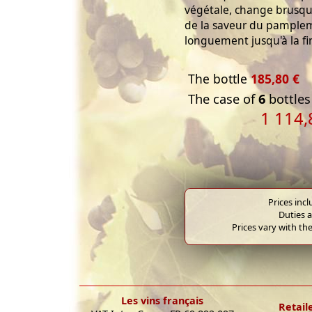
végétale, change brusqu
de la saveur du pamplem
longuement jusqu'à la fi
The bottle
185,80 €
The case of
6
bottles
1 114,
Prices inc
Duties a
Prices vary with the
Les vins français
Retail