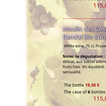
115,
Moulin des Cos
Bandol Bio Bu
White wine, 75 cl, Prov
Notes de dégustation :
délicat, aux subtils arôm
fruits frais. Vin équilibré
sensualité.
The bottle
19,30 €
The case of
6
bottles
115,