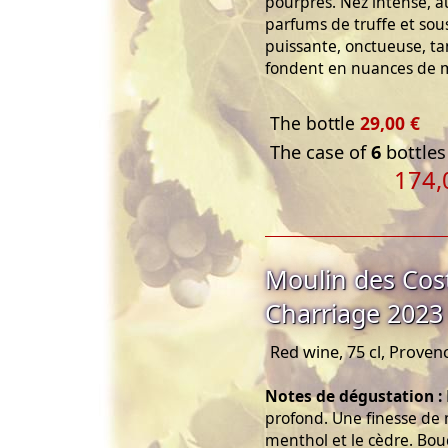
pourpres. Nez intense, a
parfums de truffe et sou
puissante, onctueuse, t
fondent en nuances de mûr
The bottle
29,00 €
The case of
6
bottles
174,
Moulin des Cos
Charriage 2023
Red wine, 75 cl, Proven
Notes de dégustation :
profond. Une finesse de n
menthol et le cèdre. Bou