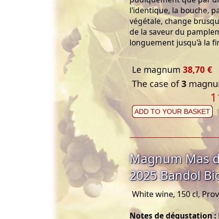
l'identique, la bouche, 
végétale, change brusqu
de la saveur du pamplem
longuement jusqu'à la fi
Le magnum
38,70 €
The case of
3
magnum
1
ADD TO YOUR BASKET
Magnum Mas de
2025 Bandol Bi
White wine, 150 cl, Pro
Notes de dégustation :