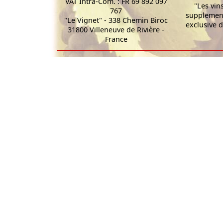
VAT Intra-Com. : FR 69 892 097
"Les vin
767
supplement
"Le Vignet" - 338 Chemin Biroc
exclusive d
31800 Villeneuve de Rivière -
France