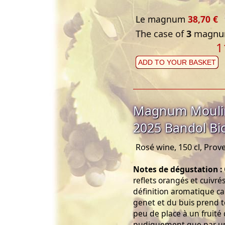
Le magnum
38,70 €
The case of
3
magnum
1
ADD TO YOUR BASKET
Magnum Moulin
2025 Bandol Bi
Rosé wine, 150 cl, Prov
Notes de dégustation :
reflets orangés et cuivré
définition aromatique ca
genet et du buis prend tou
peu de place à un fruité q
pudiquement que par un