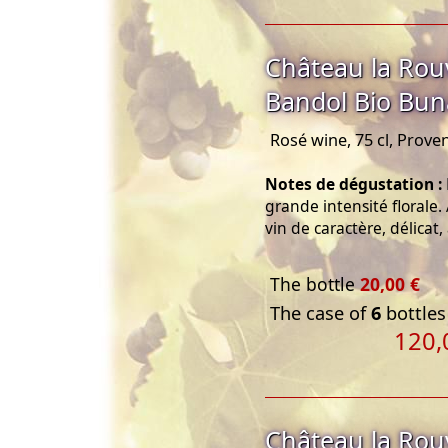
Château la Rou
Bandol Bio Bu
Rosé wine, 75 cl, Prove
Notes de dégustation :
grande intensité florale
vin de caractère, délica
The bottle
20,00 €
The case of
6
bottles
120,
Château la Rou