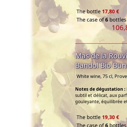
The bottle
17,80 €
The case of
6
bottles
106,
Mas de la Rouv
Bandol Bio Bu
White wine, 75 cl, Prov
Notes de dégustation :
subtil et délicat, aux par
gouleyante, équilibrée e
The bottle
19,30 €
The case of
6
bottles