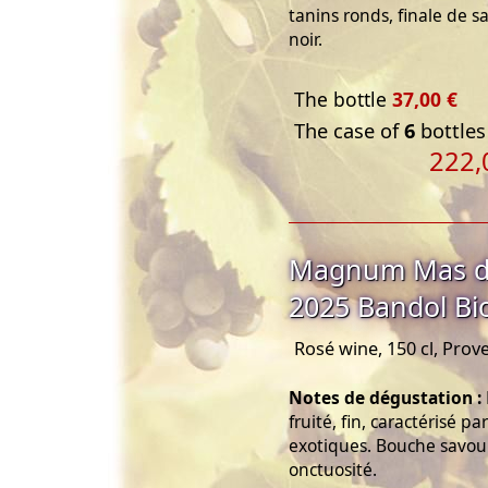
tanins ronds, finale de 
noir.
The bottle
37,00 €
The case of
6
bottles
222,
Magnum Mas de
2025 Bandol Bi
Rosé wine, 150 cl, Prov
Notes de dégustation :
fruité, fin, caractérisé pa
exotiques. Bouche savour
onctuosité.