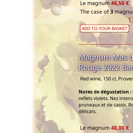
Le magnum
46,50 €
The case of
3
magnum
1
ADD TO YOUR BASKET
Magnum Mas de
Rouge 2022 Ba
Red wine, 150 cl, Prove
Notes de dégustation :
reflets violets. Nez inte
pruneaux et de cassis. 
délicats.
Le magnum
48,00 €