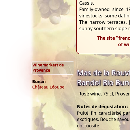
Cassis.
Family-owned since 1
vinestocks, some datin
The narrow terraces, 
sunny southern slope r
The site "fren
of w
Winemarkers de
Provence
Mas de la Rouv
Bandol Bio Bu
Bunan
Château Léoube
Rosé wine, 75 cl, Prove
Notes de dégustation :
fruité, fin, caractérisé pa
exotiques. Bouche savour
onctuosité.