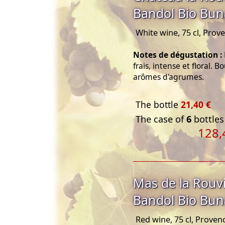
Bandol Bio Bu
White wine, 75 cl, Prov
Notes de dégustation :
frais, intense et floral. 
arômes d'agrumes.
The bottle
21,40 €
The case of
6
bottles
128,
Mas de la Rouv
Bandol Bio Bu
Red wine, 75 cl, Proven