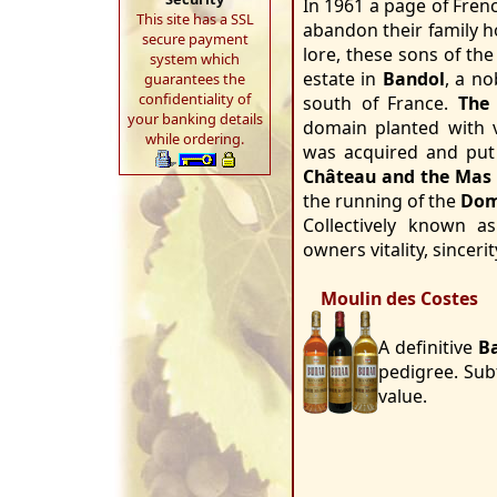
In 1961 a page of Fren
This site has a SSL
abandon their family h
secure payment
lore, these sons of th
system which
estate in
Bandol
, a n
guarantees the
confidentiality of
south of France.
The
your banking details
domain planted with v
while ordering.
was acquired and put
Château and the Mas 
the running of the
Dom
Collectively known 
owners vitality, sincerit
Moulin des Costes
A definitive
B
pedigree. Sub
value.