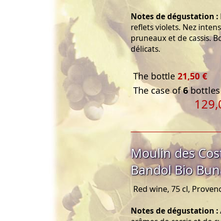
Notes de dégustation :
reflets violets. Nez inte
pruneaux et de cassis. 
délicats.
The bottle
21,50 €
The case of
6
bottles
129,
Moulin des Cos
Bandol Bio Bu
Red wine, 75 cl, Proven
Notes de dégustation :