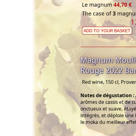
Le magnum
44,70 €
The case of
3
magnum
1
ADD TO YOUR BASKET
Magnum Moulin
Rouge 2022 Ba
Red wine, 150 cl, Prove
Notes de dégustation :
arômes de cassis et de cu
onctueux et suave, étayé 
intégrés, et déploie une l
le moka du meilleur effet