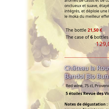
arômes de cassis et de cu
onctueux et suave, étayé 
intégrés, et déploie une l
le moka du meilleur effet
The bottle
21,50 €
The case of
6
bottles
129,
Château la Rou
Bandol Bio Bu
Red wine, 75 cl, Proven
5 étoiles Revue des V
Notes de dégustation :