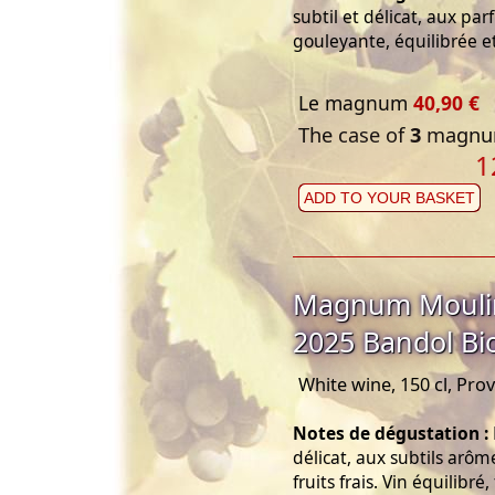
subtil et délicat, aux par
gouleyante, équilibrée e
Le magnum
40,90 €
The case of
3
magnum
1
ADD TO YOUR BASKET
Magnum Moulin
2025 Bandol Bi
White wine, 150 cl, Pro
Notes de dégustation :
délicat, aux subtils arôm
fruits frais. Vin équilibré