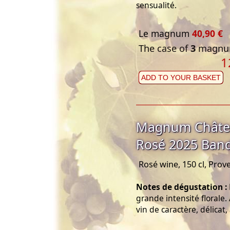
sensualité.
Le magnum
40,90 €
The case of
3
magnum
1
ADD TO YOUR BASKET
Magnum Châtea
Rosé 2025 Band
Rosé wine, 150 cl, Prov
Notes de dégustation :
grande intensité florale
vin de caractère, délica