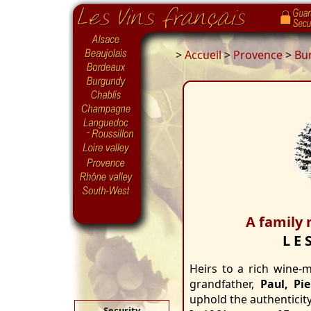
>
Accueil
>
Provence
>
Bu
A family 
L E 
Heirs to a rich wine-
grandfather,
Paul, Pi
uphold the authenticity
Security