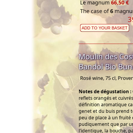
Le magnum
66,50 €
The case of
6
magnum
3
ADD TO YOUR BASKET
Moulin des Cos
Bandol Bio Bu
Rosé wine, 75 cl, Prove
Notes de dégustation :
reflets orangés et cuivré
définition aromatique ca
genet et du buis prend tou
peu de place à un fruité q
pudiquement que par un
l'identique, la bouche, 