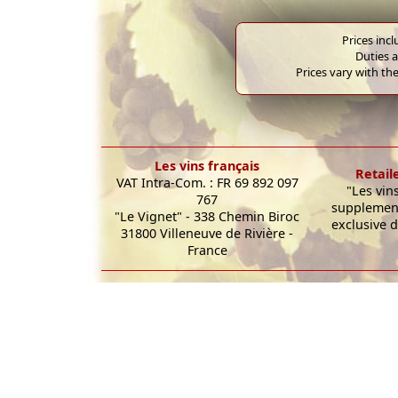
Prices inc
Duties a
Prices vary with the
Les vins français
Retail
VAT Intra-Com. : FR 69 892 097
"Les vin
767
supplement
"Le Vignet" - 338 Chemin Biroc
exclusive d
31800 Villeneuve de Rivière -
France