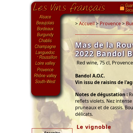
>
Accueil
>
Provence
>
Bu
Mas de la Rou
2022 Bandol 
Red wine, 75 cl, Provenc
Bandol A.O.C.
Vin issu de raisins de l'a
Notes de dégustation :
Ro
reflets violets. Nez inten
pruneaux et de cassis. Bo
délicats.
Le vignoble
Security