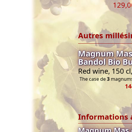
129,0
Autres millés
Magnum Mas d
Bandol Bio B
Red wine, 150 c
The case de
3
magnums 
14
Informations 
Magnum Mas d