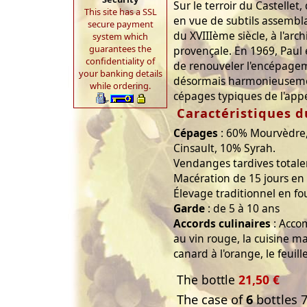
Sur le terroir du Castellet
This site has a SSL
en vue de subtils assemb
secure payment
du XVIIIème siècle, à l'ar
system which
guarantees the
provençale. En 1969, Paul 
confidentiality of
de renouveler l'encépage
your banking details
désormais harmonieuseme
while ordering.
cépages typiques de l'appe
Caractéristiques d
Cépages
: 60% Mourvèdre
Cinsault, 10% Syrah.
Vendanges tardives total
Macération de 15 jours en 
Élevage traditionnel en fo
Garde
: de 5 à 10 ans
Accords culinaires
: Acco
au vin rouge, la cuisine mar
canard à l'orange, le feuill
The bottle
21,50 €
The case of
6
bottles 7