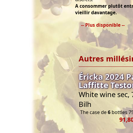
A consommer plutôt entre
vieillir davantage.
-- Plus disponible --
Autres millés
Éricka 2024 P
Laffitte Test
White wine sec, 
Bilh
The case de
6
bottles 75
91,8