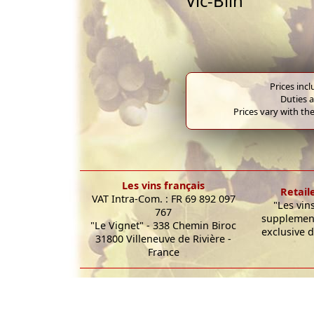
Vic-Bilh
Prices inc
Duties a
Prices vary with the
Les vins français
Retail
VAT Intra-Com. : FR 69 892 097
"Les vin
767
supplement
"Le Vignet" - 338 Chemin Biroc
exclusive d
31800 Villeneuve de Rivière -
France