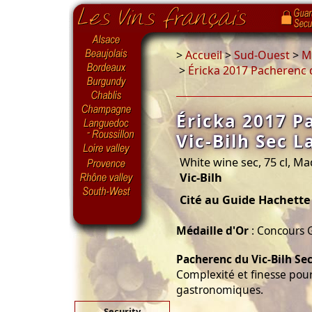
>
Accueil
>
Sud-Ouest
>
Ma
>
Éricka 2017 Pacherenc d
Éricka 2017 P
Vic-Bilh Sec L
White wine sec, 75 cl, Ma
Vic-Bilh
Cité au Guide Hachette
Médaille d'Or
: Concours G
Pacherenc du Vic-Bilh Se
Complexité et finesse pou
gastronomiques.
Security