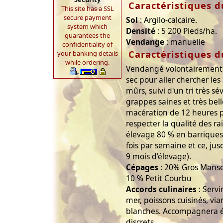
Caractéristiques d
This site has a SSL
secure payment
Sol
: Argilo-calcaire.
system which
Densité
: 5 200 Pieds/ha.
guarantees the
Vendange
: manuelle
confidentiality of
Caractéristiques d
your banking details
while ordering.
Vendangé volontairement
sec pour aller chercher les
mûrs, suivi d'un tri très s
grappes saines et très bel
macération de 12 heures p
respecter la qualité des ra
élevage 80 % en barrique
fois par semaine et ce, jusq
9 mois d'élevage).
Cépages
: 20% Gros Manse
10 % Petit Courbu
Accords culinaires
: Servir
mer, poissons cuisinés, vi
blanches. Accompagnera 
discrets.