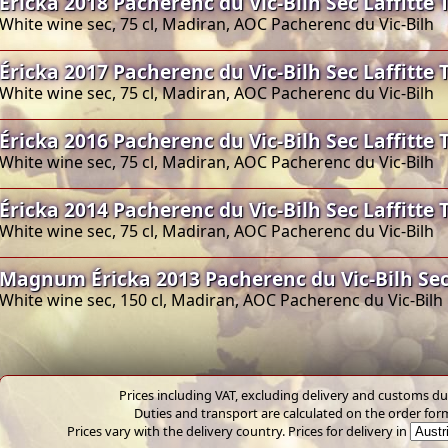
Éricka 2018 Pacherenc du Vic-Bilh Sec Laffitte 
White wine sec, 75 cl, Madiran, AOC Pacherenc du Vic-Bilh
Éricka 2017 Pacherenc du Vic-Bilh Sec Laffitte 
White wine sec, 75 cl, Madiran, AOC Pacherenc du Vic-Bilh
Éricka 2016 Pacherenc du Vic-Bilh Sec Laffitte 
White wine sec, 75 cl, Madiran, AOC Pacherenc du Vic-Bilh
Éricka 2014 Pacherenc du Vic-Bilh Sec Laffitte 
White wine sec, 75 cl, Madiran, AOC Pacherenc du Vic-Bilh
Magnum Éricka 2013 Pacherenc du Vic-Bilh Sec 
White wine sec, 150 cl, Madiran, AOC Pacherenc du Vic-Bilh
Prices including VAT, excluding delivery and customs dut
Duties and transport are calculated on the order for
Prices vary with the delivery country. Prices for delivery in