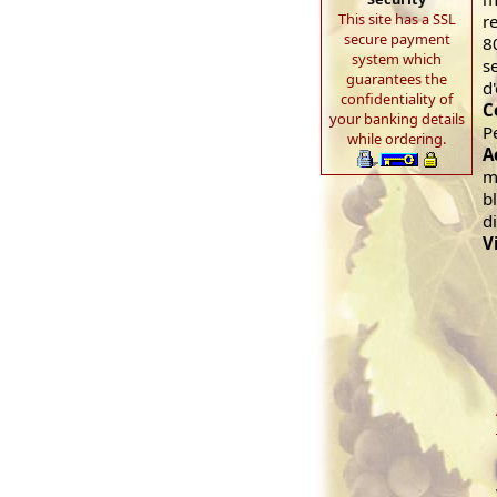
This site has a SSL
r
secure payment
8
system which
s
guarantees the
d
confidentiality of
C
your banking details
P
while ordering.
A
m
b
di
V