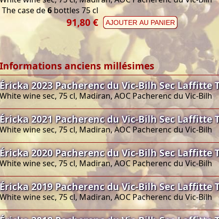
The case de
6
bottles 75 cl
91,80 €
AJOUTER AU PANIER
Informations anciens millésimes
Éricka 2023 Pacherenc du Vic-Bilh Sec Laffitte 
White wine sec, 75 cl, Madiran, AOC Pacherenc du Vic-Bilh
Éricka 2021 Pacherenc du Vic-Bilh Sec Laffitte 
White wine sec, 75 cl, Madiran, AOC Pacherenc du Vic-Bilh
Éricka 2020 Pacherenc du Vic-Bilh Sec Laffitte 
White wine sec, 75 cl, Madiran, AOC Pacherenc du Vic-Bilh
Éricka 2019 Pacherenc du Vic-Bilh Sec Laffitte 
White wine sec, 75 cl, Madiran, AOC Pacherenc du Vic-Bilh