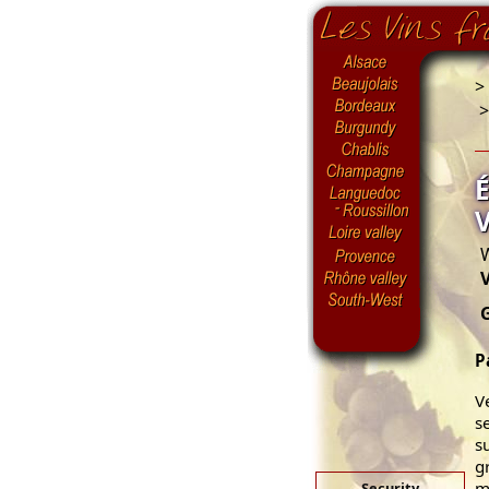
>
W
V
P
V
s
s
g
m
Security