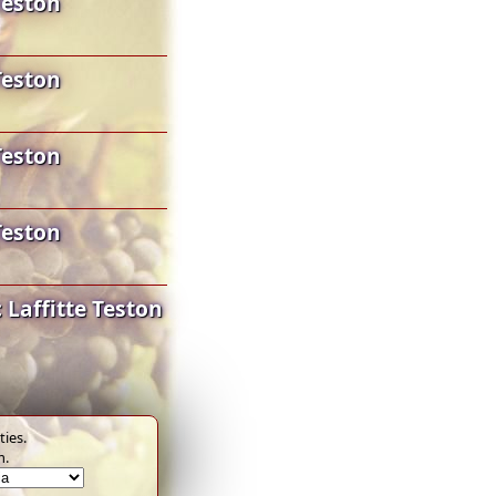
Teston
Teston
Teston
Teston
Laffitte Teston
ies.
m.