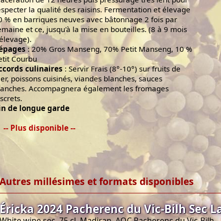
especter la qualité des raisins. Fermentation et élevage
0 % en barriques neuves avec bâtonnage 2 fois par
emaine et ce, jusqu'à la mise en bouteilles. (8 à 9 mois
'élevage).
épages
: 20% Gros Manseng, 70% Petit Manseng, 10 %
etit Courbu
ccords culinaires
: Servir Frais (8°-10°) sur fruits de
er, poissons cuisinés, viandes blanches, sauces
lanches. Accompagnera également les fromages
screts.
in de longue garde
-- Plus disponible --
Autres millésimes et formats disponibles
Éricka 2024 Pacherenc du Vic-Bilh Sec La
White wine sec, 75 cl, Madiran, AOC Pacherenc du Vic-Bilh