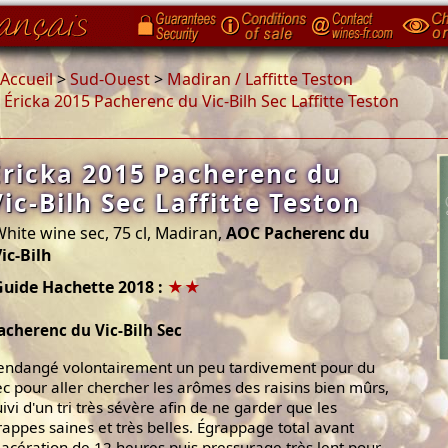
Accueil
>
Sud-Ouest
>
Madiran / Laffitte Teston
>
Éricka 2015 Pacherenc du Vic-Bilh Sec Laffitte Teston
Éricka 2015 Pacherenc du
Vic-Bilh Sec Laffitte Teston
hite wine sec, 75 cl, Madiran,
AOC Pacherenc du
ic-Bilh
Guide Hachette 2018 :
★★
acherenc du Vic-Bilh Sec
endangé volontairement un peu tardivement pour du
ec pour aller chercher les arômes des raisins bien mûrs,
uivi d'un tri très sévère afin de ne garder que les
rappes saines et très belles. Égrappage total avant
acération de 12 heures puis pressurage très lent pour