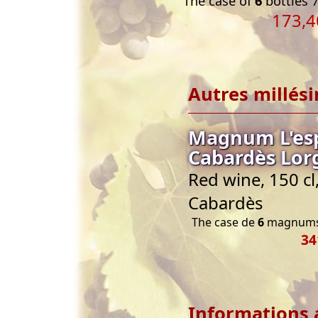
The case of
6
bottles 7
173,4
Autres millés
Magnum L'esp
Cabardès Lorg
Red wine, 150 c
Cabardès
The case de
6
magnums 
34
Informations 