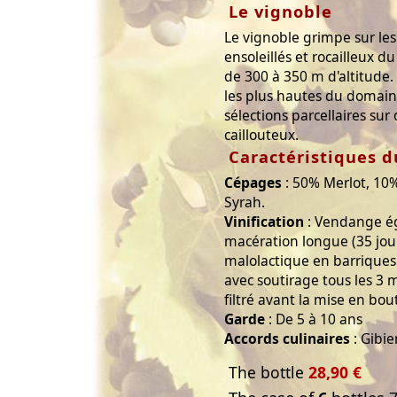
Le vignoble
Le vignoble grimpe sur les
ensoleillés et rocailleux 
de 300 à 350 m d'altitude. 
les plus hautes du domaine
sélections parcellaires sur 
caillouteux.
Caractéristiques d
Cépages
: 50% Merlot, 10
Syrah.
Vinification
: Vendange é
macération longue (35 jou
malolactique en barriques
avec soutirage tous les 3 mo
filtré avant la mise en bout
Garde
: De 5 à 10 ans
Accords culinaires
: Gibie
The bottle
28,90 €