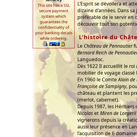
L'Esprit se dévoilera et a
This site has a SSL
dizaine d'années. Dans sa j
secure payment
system which
préférable de le servir en c
guarantees the
découvrir tout son potentie
confidentiality of
your banking details
L'histoire du Chât
while ordering.
Le
Château de Pennautier
fu
Bernard Reich de Pennautie
Languedoc.
Dès 1622 Il accueillit le roi
mobilier de voyage class
En 1960 le Comte
Alain de 
Françoise de Sampigny
, po
château et plantent les pr
(merlot, cabernet).
Depuis 1987, les Héritiers 
Nicolas
et
Miren de Lorgeril
vignerons depuis la créat
aussi leur présence en La
l’acquisition de 6 domaines