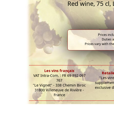
Red wine, 75 cl
Prices inc
Duties a
Prices vary with the
Les vins français
Retail
VAT Intra-Com. : FR 69 892 097
"Les vin
767
supplement
"Le Vignet" - 338 Chemin Biroc
exclusive d
31800 Villeneuve de Rivière -
France