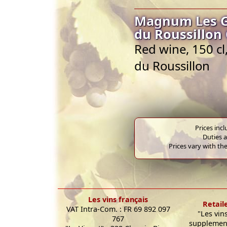
Magnum Les Ga
du Roussillon
Red wine, 150 c
du Roussillon
Prices inc
Duties a
Prices vary with the
Les vins français
Retail
VAT Intra-Com. : FR 69 892 097
"Les vin
767
supplement