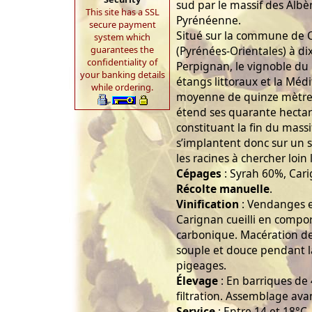
sud par le massif des Albèr
This site has a SSL
Pyrénéenne.
secure payment
Situé sur la commune de C
system which
guarantees the
(Pyrénées-Orientales) à dix
confidentiality of
Perpignan, le vignoble du
your banking details
étangs littoraux et la Méd
while ordering.
moyenne de quinze mètres
étend ses quarante hectare
constituant la fin du massi
s’implantent donc sur un so
les racines à chercher loin 
Cépages
: Syrah 60%, Car
Récolte manuelle
.
Vinification
: Vendanges en
Carignan cueilli en compo
carbonique. Macération de
souple et douce pendant 
pigeages.
Élevage
: En barriques de 
filtration. Assemblage ava
Service
: Entre 14 et 18°C.