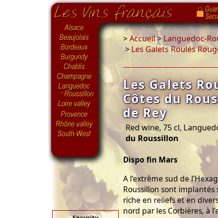
>
Accueil
>
Languedoc-Rou
>
Les Galets Roulés Roug
Les Galets Ro
Côtes du Rous
de Rey
Red wine, 75 cl, Langued
du Roussillon
Dispo fin Mars
A l’extrême sud de l’Hexag
Roussillon sont implantés 
riche en reliefs et en diver
nord par les Corbières, à l
Security