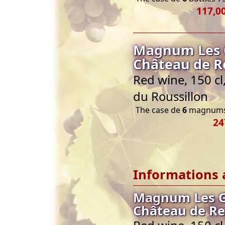
117,00
Magnum Les G
Château de R
Red wine, 150 c
du Roussillon
The case de
6
magnums 
24
Informations 
Magnum Les G
Château de Re