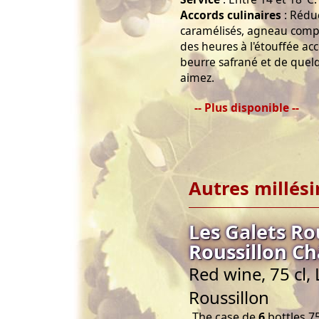
Accords culinaires
: Rédu
caramélisés, agneau compo
des heures à l'étouffée a
beurre safrané et de que
aimez.
-- Plus disponible --
Autres millés
Les Galets R
Roussillon C
Red wine, 75 cl
Roussillon
The case de
6
bottles 75