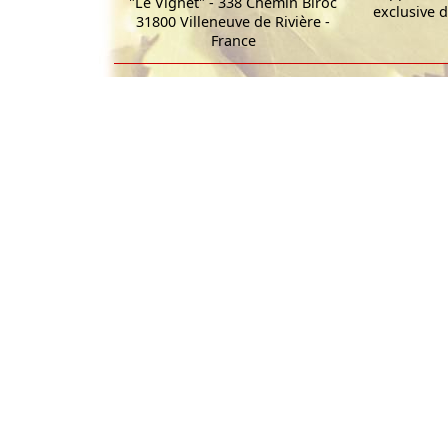
"Le Vignet" - 338 Chemin Biroc
exclusive d
31800 Villeneuve de Rivière -
France