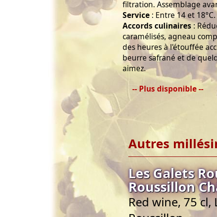
filtration. Assemblage ava
Service
: Entre 14 et 18°C.
Accords culinaires
: Rédu
caramélisés, agneau compo
des heures à l'étouffée a
beurre safrané et de que
aimez.
-- Plus disponible --
Autres millés
Les Galets R
Roussillon C
Red wine, 75 cl