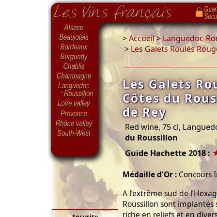
>
Accueil
>
Languedoc-Rou
>
Les Galets Roulés Roug
Les Galets Ro
Côtes du Rous
de Rey
Red wine, 75 cl, Langued
du Roussillon
Guide Hachette 2018 :
Médaille d'Or :
Concours I
A l’extrême sud de l’Hexag
Roussillon sont implantés 
riche en reliefs et en diver
Security