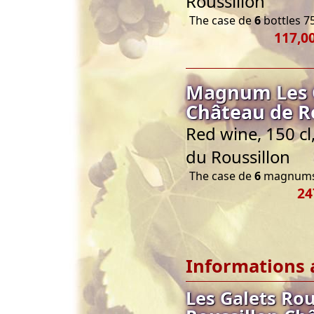
Roussillon
The case de
6
bottles 75
117,00
Magnum Les G
Château de R
Red wine, 150 c
du Roussillon
The case de
6
magnums 
24
Informations 
Les Galets Ro