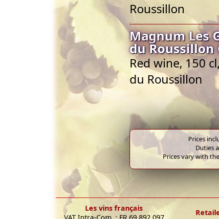
Roussillon
Magnum Les Ga
du Roussillon
Red wine, 150 c
du Roussillon
Prices inc
Duties a
Prices vary with the
Les vins français
Retail
VAT Intra-Com. : FR 69 892 097