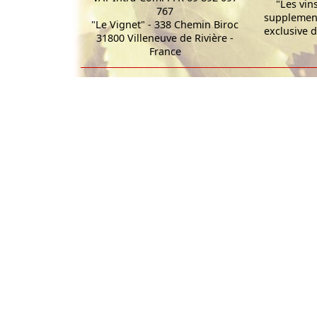
"Les vin
767
supplement
"Le Vignet" - 338 Chemin Biroc
exclusive d
31800 Villeneuve de Rivière -
France