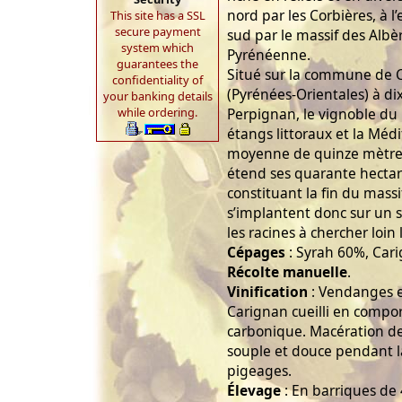
nord par les Corbières, à l
This site has a SSL
secure payment
sud par le massif des Albèr
system which
Pyrénéenne.
guarantees the
Situé sur la commune de C
confidentiality of
(Pyrénées-Orientales) à dix
your banking details
while ordering.
Perpignan, le vignoble du
étangs littoraux et la Méd
moyenne de quinze mètres
étend ses quarante hectare
constituant la fin du massi
s’implantent donc sur un so
les racines à chercher loin 
Cépages
: Syrah 60%, Car
Récolte manuelle
.
Vinification
: Vendanges en
Carignan cueilli en compo
carbonique. Macération de
souple et douce pendant 
pigeages.
Élevage
: En barriques de 