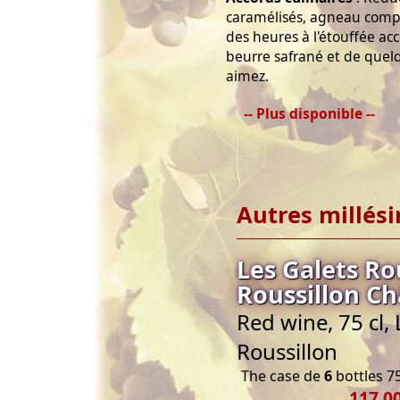
caramélisés, agneau compo
des heures à l'étouffée a
beurre safrané et de que
aimez.
-- Plus disponible --
Autres millés
Les Galets R
Roussillon C
Red wine, 75 cl
Roussillon
The case de
6
bottles 75
117,00