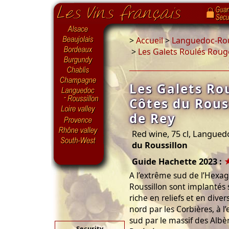
>
Accueil
>
Languedoc-Rou
>
Les Galets Roulés Roug
Les Galets Ro
Côtes du Rous
de Rey
Red wine, 75 cl, Langued
du Roussillon
Guide Hachette 2023 :
A l’extrême sud de l’Hexag
Roussillon sont implantés 
riche en reliefs et en diver
nord par les Corbières, à l
sud par le massif des Albèr
Security