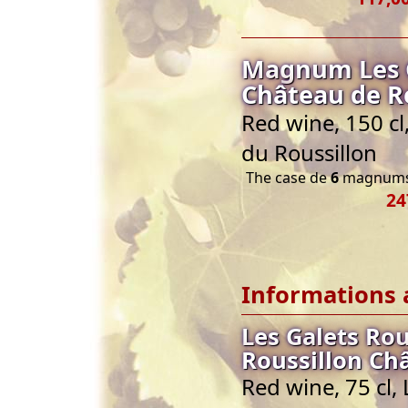
Magnum Les G
Château de R
Red wine, 150 c
du Roussillon
The case de
6
magnums 
24
Informations 
Les Galets Ro
Roussillon Ch
Red wine, 75 cl