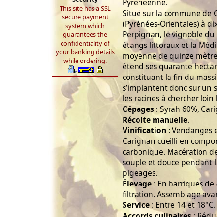
Pyrénéenne.
This site has a SSL
Situé sur la commune de C
secure payment
(Pyrénées-Orientales) à dix
system which
Perpignan, le vignoble du
guarantees the
confidentiality of
étangs littoraux et la Méd
your banking details
moyenne de quinze mètres
while ordering.
étend ses quarante hectare
constituant la fin du massi
s’implantent donc sur un so
les racines à chercher loin 
Cépages
: Syrah 60%, Car
Récolte manuelle
.
Vinification
: Vendanges en
Carignan cueilli en compo
carbonique. Macération de
souple et douce pendant 
pigeages.
Élevage
: En barriques de 
filtration. Assemblage ava
Service
: Entre 14 et 18°C.
Accords culinaires
: Rédu