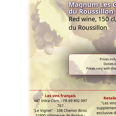
Magnum Les Ga
du Roussillon
Red wine, 150 c
du Roussillon
Prices inc
Duties a
Prices vary with the
Les vins français
Retail
VAT Intra-Com. : FR 69 892 097
"Les vin
767
supplement
"Le Vignet" - 338 Chemin Biroc
exclusive d
31800 Villeneuve de Rivière -