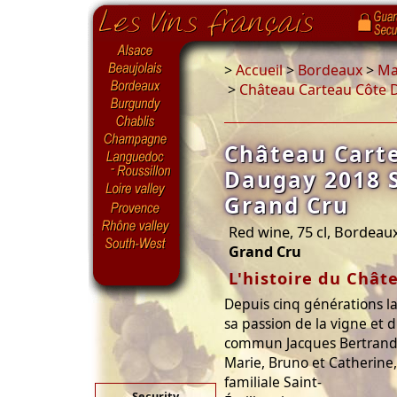
>
Accueil
>
Bordeaux
>
Ma
>
Château Carteau Côte 
Château Cart
Daugay 2018 S
Grand Cru
Red wine, 75 cl, Bordeau
Grand Cru
L'histoire du Chât
Depuis cinq générations l
sa passion de la vigne et d
commun Jacques Bertrand e
Marie, Bruno et Catherine,
familiale Saint-
Security