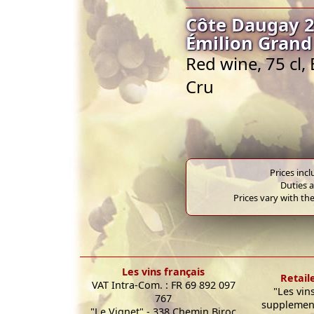
Côte Daugay 2
Émilion Grand
Red wine, 75 cl
Cru
Prices inc
Duties a
Prices vary with the
Les vins français
Retail
VAT Intra-Com. : FR 69 892 097
"Les vin
767
supplement
"Le Vignet" - 338 Chemin Biroc