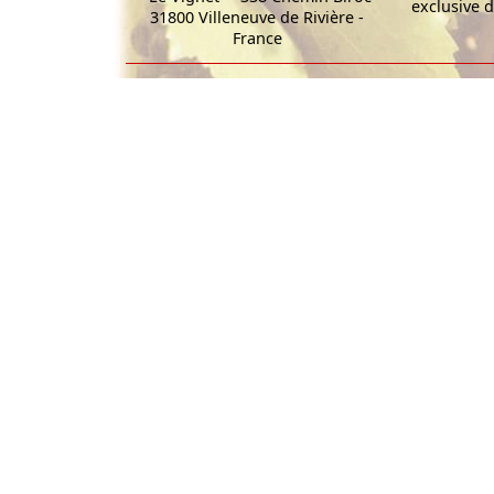
exclusive d
31800 Villeneuve de Rivière -
France