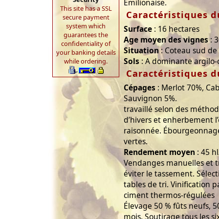
Émilionaise.
This site has a SSL
Caractéristiques d
secure payment
system which
Surface
: 16 hectares
guarantees the
Age moyen des vignes
: 3
confidentiality of
Situation
: Coteau sud de 
your banking details
Sols
: A dominante argilo-c
while ordering.
Caractéristiques d
Cépages
: Merlot 70%, Ca
Sauvignon 5%.
travaillé selon des méthod
d’hivers et enherbement l’
raisonnée. Ébourgeonnage,
vertes.
Rendement moyen
: 45 h
Vendanges manuelles et t
éviter le tassement. Sélect
tables de tri. Vinification 
ciment thermos-régulées
Élevage 50 % fûts neufs, 5
mois. Soutirage tous les s