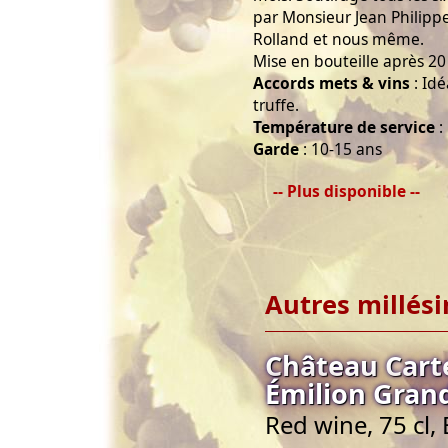
par Monsieur Jean Philipp
Rolland et nous même.
Mise en bouteille après 20
Accords mets & vins
: Idé
truffe.
Température de service
:
Garde
: 10-15 ans
-- Plus disponible --
Autres millés
Château Cart
Émilion Gran
Red wine, 75 cl