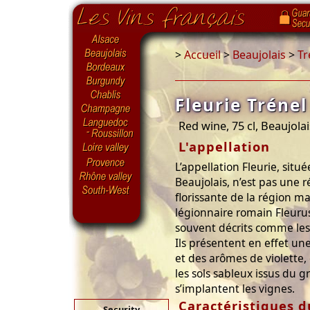
>
Accueil
>
Beaujolais
>
Tr
Fleurie Trénel
Red wine, 75 cl, Beaujola
L'appellation
L’appellation Fleurie, situ
Beaujolais, n’est pas une r
florissante de la région m
légionnaire romain Fleurus
souvent décrits comme les 
Ils présentent en effet un
et des arômes de violette, 
les sols sableux issus du g
s’implantent les vignes.
Caractéristiques d
Security