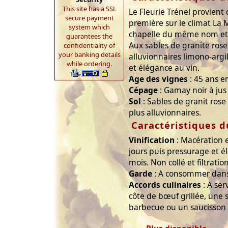
This site has a SSL
Le Fleurie Trénel provient 
secure payment
première sur le climat La 
system which
chapelle du même nom et l
guarantees the
Aux sables de granite ros
confidentiality of
your banking details
alluvionnaires limono-argi
while ordering.
et élégance au vin.
Age des vignes
: 45 ans 
Cépage
: Gamay noir à jus
Sol
: Sables de granit rose
plus alluvionnaires.
Caractéristiques d
Vinification
: Macération 
jours puis pressurage et 
mois. Non collé et filtratio
Garde
: A consommer dans 
Accords culinaires
: A ser
côte de bœuf grillée, une
barbecue ou un saucisson 