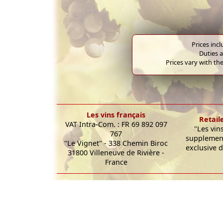
Prices inc
Duties a
Prices vary with the
Les vins français
Retail
VAT Intra-Com. : FR 69 892 097
"Les vin
767
supplement
"Le Vignet" - 338 Chemin Biroc
exclusive d
31800 Villeneuve de Rivière -
France