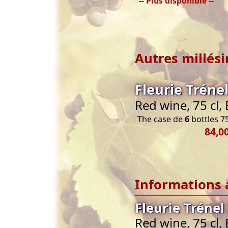
-- Plus disponible --
Autres millés
Fleurie Tréne
Red wine, 75 cl,
The case de
6
bottles 75
84,0
Informations 
Fleurie Trénel
Red wine, 75 cl,