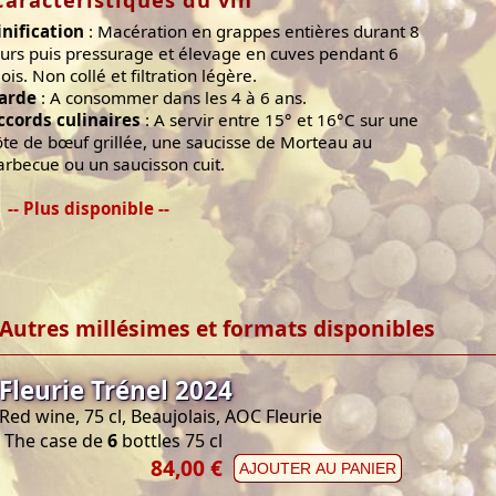
Caractéristiques du vin
inification
: Macération en grappes entières durant 8
ours puis pressurage et élevage en cuves pendant 6
ois. Non collé et filtration légère.
arde
: A consommer dans les 4 à 6 ans.
ccords culinaires
: A servir entre 15° et 16°C sur une
ôte de bœuf grillée, une saucisse de Morteau au
arbecue ou un saucisson cuit.
-- Plus disponible --
Autres millésimes et formats disponibles
Fleurie Trénel 2024
Red wine, 75 cl, Beaujolais, AOC Fleurie
The case de
6
bottles 75 cl
84,00 €
AJOUTER AU PANIER