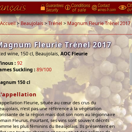
Accueil
>
Beaujolais
>
Trénel
>
Magnum Fleurie Trénel 2017
Magnum Fleurie Trénel 2017
ed wine, 150 cl, Beaujolais,
AOC Fleurie
inous :
92
ames Suckling :
89/100
agnum 150 cl
L'appellation
’appellation Fleurie, située au cœur des crus du
eaujolais, n’est pas une référence à la végétation
lorissante de la région mais doit son nom au légionnaire
omain Fleurus. Pourtant, ses vins sont souvent décrits
omme les plus féminins du Beaujolais. Ils présentent en