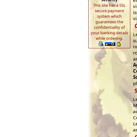
e
This site has a SSL
v
secure payment
i
system which
v
guarantees the
confidentiality of
your banking details
L
while ordering.
s
n
r
a
A
C
S
p
L
M
a
C
L
a