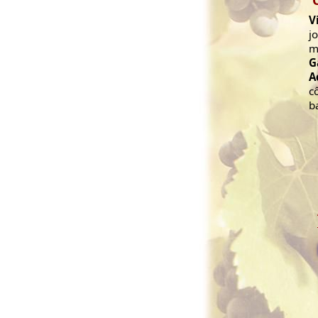
V
j
m
G
A
c
b