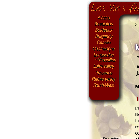
>
R
V
J
M
L
B
f
r
c
Security