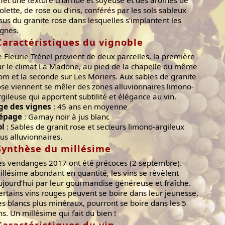
ffet une texture charnue et soyeuse et des arômes de
iolette, de rose ou d’iris, conférés par les sols sableux
ssus du granite rose dans lesquelles s’implantent les
ignes.
Caractéristiques du vignoble
e Fleurie Trénel provient de deux parcelles, la première
ur le climat La Madone, au pied de la chapelle du même
om et la seconde sur Les Moriers. Aux sables de granite
ose viennent se mêler des zones alluvionnaires limono-
rgileuse qui apportent subtilité et élégance au vin.
ge des vignes
: 45 ans en moyenne
épage
: Gamay noir à jus blanc
ol
: Sables de granit rose et secteurs limono-argileux
lus alluvionnaires.
Synthèse du millésime
es vendanges 2017 ont été précoces (2 septembre).
illésime abondant en quantité, les vins se révèlent
ujourd’hui par leur gourmandise généreuse et fraîche.
ertains vins rouges peuvent se boire dans leur jeunesse.
es blancs plus minéraux, pourront se boire dans les 5
ns. Un millésime qui fait du bien !