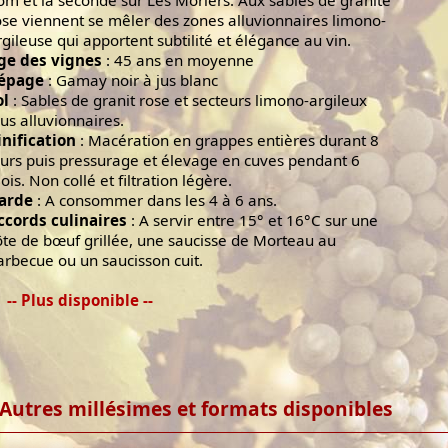
om et la seconde sur Les Moriers. Aux sables de granite
ose viennent se mêler des zones alluvionnaires limono-
rgileuse qui apportent subtilité et élégance au vin.
ge des vignes
: 45 ans en moyenne
épage
: Gamay noir à jus blanc
ol
: Sables de granit rose et secteurs limono-argileux
lus alluvionnaires.
inification
: Macération en grappes entières durant 8
ours puis pressurage et élevage en cuves pendant 6
ois. Non collé et filtration légère.
arde
: A consommer dans les 4 à 6 ans.
ccords culinaires
: A servir entre 15° et 16°C sur une
ôte de bœuf grillée, une saucisse de Morteau au
arbecue ou un saucisson cuit.
-- Plus disponible --
Autres millésimes et formats disponibles