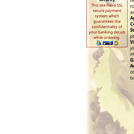
n
This site has a SSL
r
secure payment
a
system which
A
guarantees the
C
confidentiality of
S
your banking details
p
while ordering.
V
j
m
G
A
c
b