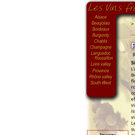
>
R
S
L
B
f
r
c
e
v
i
v
L
s
Security