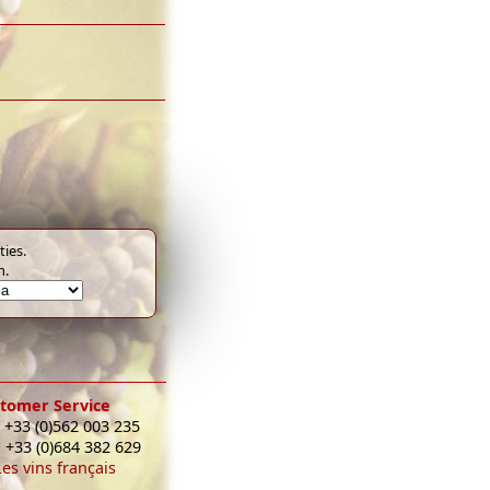
ies.
m.
tomer Service
 +33 (0)562 003 235
: +33 (0)684 382 629
Les vins français