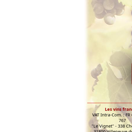
Les vins fran
VAT Intra-Com. : FR
767
"Le Vignet" - 338 C
31800 Villeneuve de