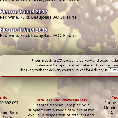
Fleurie Trénel 2017
Red wine, 75 cl, Beaujolais, AOC Fleurie
Fleurie Trénel 2015
Red wine, 75 cl, Beaujolais, AOC Fleurie
Prices including VAT, excluding delivery and customs dut
Duties and transport are calculated on the order for
Prices vary with the delivery country. Prices for delivery in
çais
Cus
Retailers and Professionals
 69 892 097
Phone :
"Les vins français" are placing a
Mobile 
supplementary range of wines at the
hemin Biroc
@ :
exclusive disposition of retailers and
 Rivière -