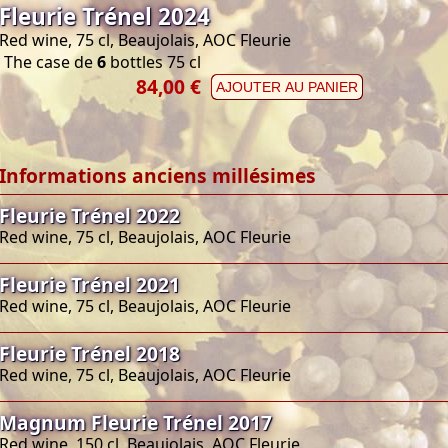
Fleurie Trénel 2024
Red wine, 75 cl, Beaujolais, AOC Fleurie
The case de
6
bottles 75 cl
84,00 €
AJOUTER AU PANIER
Informations anciens millésimes
Fleurie Trénel 2022
Red wine, 75 cl, Beaujolais, AOC Fleurie
Fleurie Trénel 2021
Red wine, 75 cl, Beaujolais, AOC Fleurie
Fleurie Trénel 2018
Red wine, 75 cl, Beaujolais, AOC Fleurie
Magnum Fleurie Trénel 2017
Red wine, 150 cl, Beaujolais, AOC Fleurie