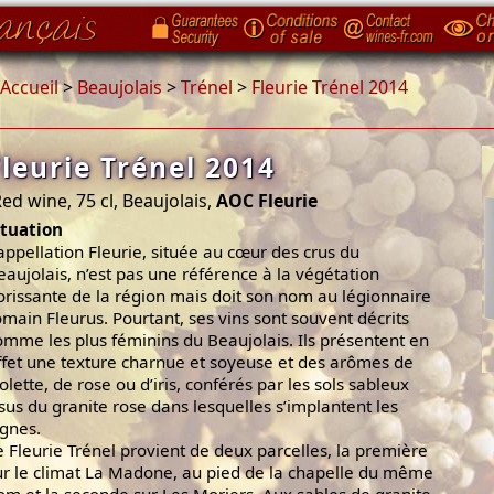
Accueil
>
Beaujolais
>
Trénel
>
Fleurie Trénel 2014
Fleurie Trénel 2014
ed wine, 75 cl, Beaujolais,
AOC Fleurie
ituation
’appellation Fleurie, située au cœur des crus du
eaujolais, n’est pas une référence à la végétation
lorissante de la région mais doit son nom au légionnaire
omain Fleurus. Pourtant, ses vins sont souvent décrits
omme les plus féminins du Beaujolais. Ils présentent en
ffet une texture charnue et soyeuse et des arômes de
iolette, de rose ou d’iris, conférés par les sols sableux
ssus du granite rose dans lesquelles s’implantent les
ignes.
e Fleurie Trénel provient de deux parcelles, la première
ur le climat La Madone, au pied de la chapelle du même