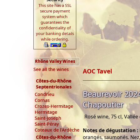
This site has a SSL
secure payment
system which
guarantees the
confidentiality of
your banking details
while ordering.
Rhône Valley Wines
See all the wines
AOC Tavel
Côtes-du-Rhône
Septentrionales
Beaurevoir 202
Condrieu
Cornas
Chapoutier
Crozes-Hermitage
Hermitage
Rosé wine, 75 cl, Vallé
Saint-Joseph
Saint-Péray
Notes de dégustation :
Coteaux de l'Ardèche
orangés, saumonés. Nez, 
Côtes-du-Rhône