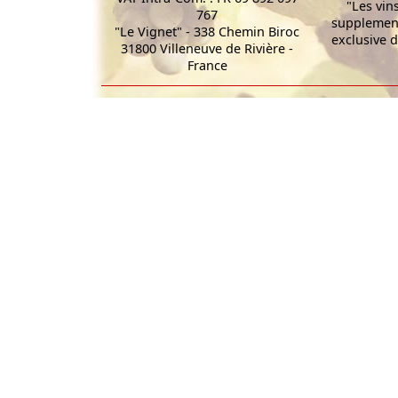
"Les vin
767
supplement
"Le Vignet" - 338 Chemin Biroc
exclusive d
31800 Villeneuve de Rivière -
France