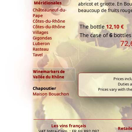
Méridionales
abricot et griotte. En B
beaucoup de fruits rouge
Châteauneuf-du-
Pape
Côtes-du-Rhône
The bottle
12,10 €
Côtes-du-Rhône
Villages
The case of
6
bottles
Gigondas
72,
Luberon
Rasteau
Tavel
Winemarkers de
Vallée du Rhône
Prices inc
Duties a
Chapoutier
Prices vary with the
Maison Bouachon
Les vins français
Retail
VAT Intra-Com. : FR 69 892 097