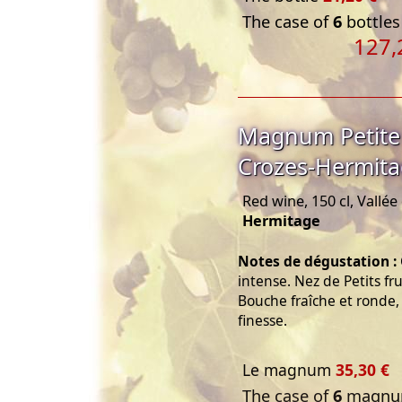
The case of
6
bottles
127,
Magnum Petite
Crozes-Hermita
Red wine, 150 cl, Vallé
Hermitage
Notes de dégustation :
intense. Nez de Petits fru
Bouche fraîche et ronde, 
finesse.
Le magnum
35,30 €
The case of
6
magnum