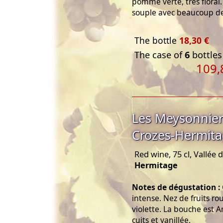
pomme verte, très floral.
souple avec beaucoup de 
The bottle
18,30 €
The case of
6
bottles
109,
Les Meysonnie
Crozes-Hermita
Red wine, 75 cl, Vallée
Hermitage
Notes de dégustation :
intense. Nez de fruits ro
violette. La bouche est A
cuits et vanillée.