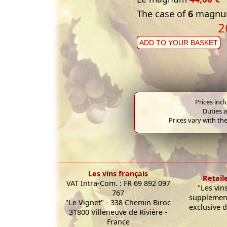
The case of
6
magnum
2
ADD TO YOUR BASKET
Prices inc
Duties a
Prices vary with the
Les vins français
Retail
VAT Intra-Com. : FR 69 892 097
"Les vin
767
supplement
"Le Vignet" - 338 Chemin Biroc
exclusive d
31800 Villeneuve de Rivière -
France