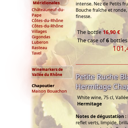
Méridionales
intense. Nez de Petits fru
Bouche fraîche et ronde, 
Châteauneuf-du-
Pape
finesse.
Côtes-du-Rhône
Côtes-du-Rhône
The bottle
16,90 €
Villages
Gigondas
The case of
6
bottles
Luberon
101,
Rasteau
Tavel
Winemarkers de
Petite Ruche Bl
Vallée du Rhône
Hermitage Cha
Chapoutier
Maison Bouachon
White wine, 75 cl, Vall
Hermitage
Notes de dégustation :
reflet verts, limpide, bri