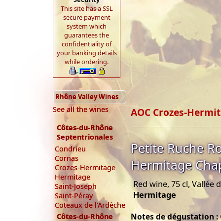
This site has a SSL
secure payment
system which
guarantees the
confidentiality of
your banking details
while ordering.
Rhône Valley Wines
See all the wines
AOC Crozes-Hermi
Côtes-du-Rhône
Septentrionales
Petite Ruche R
Condrieu
Cornas
Hermitage Cha
Crozes-Hermitage
Hermitage
Red wine, 75 cl, Vallée
Saint-Joseph
Hermitage
Saint-Péray
Coteaux de l'Ardèche
Notes de dégustation :
Côtes-du-Rhône