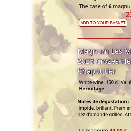
The case of
6
magnum
2
ADD TO YOUR BASKET
Magnum Les Me
2023 Crozes-He
Chapoutier
White wine, 150 cl, Val
Hermitage
Notes de dégustation :
limpide, brillant. Premie
nez d’amande grillée. At
Le magnum
44,00 €