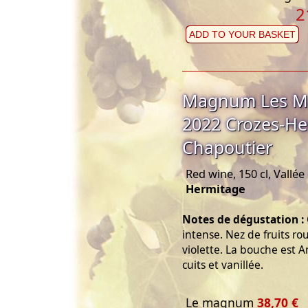
2
ADD TO YOUR BASKET
Magnum Les Me
2022 Crozes-He
Chapoutier
Red wine, 150 cl, Vallé
Hermitage
Notes de dégustation :
intense. Nez de fruits ro
violette. La bouche est A
cuits et vanillée.
Le magnum
38,70 €