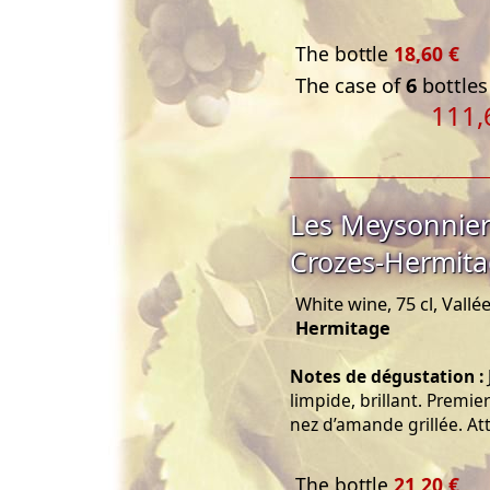
The bottle
18,60 €
The case of
6
bottles
111,
Les Meysonnier
Crozes-Hermita
White wine, 75 cl, Vall
Hermitage
Notes de dégustation :
limpide, brillant. Premie
nez d’amande grillée. At
The bottle
21,20 €