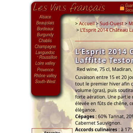
>
Accueil
>
Sud-Ouest
>
Ma
>
L’Esprit 2014 Château La
L’Esprit 2014
Laffitte Testo
Red wine, 75 cl, Madiran
Cuvaison entre 15 et 20 jo
tout le premier hiver afin 
volume (gras), puis soutira
forte aération. Une partie
élevée en fûts de chêne, c
élégance.
Cépages
: 60% Tannat, 20
Cabernet Sauvignon.
Accords culinaires
: à 17°
Security