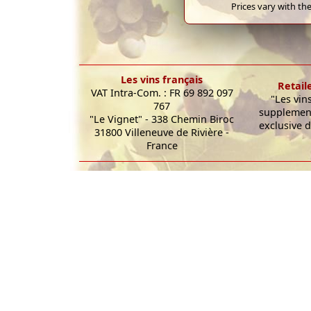
Prices vary with the
Les vins français
Retail
VAT Intra-Com. : FR 69 892 097
"Les vin
767
supplement
"Le Vignet" - 338 Chemin Biroc
exclusive d
31800 Villeneuve de Rivière -
France