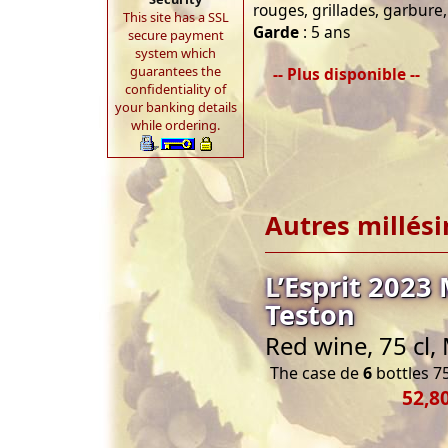
rouges, grillades, garbure
This site has a SSL
Garde
: 5 ans
secure payment
system which
guarantees the
-- Plus disponible --
confidentiality of
your banking details
while ordering.
Autres millés
L’Esprit 2023
Teston
Red wine, 75 cl
The case de
6
bottles 75
52,8