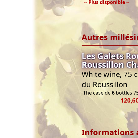
-- Plus disponible --
Autres millés
Les Galets Ro
Roussillon C
White wine, 75 
du Roussillon
The case de
6
bottles 75
120,60
Informations 