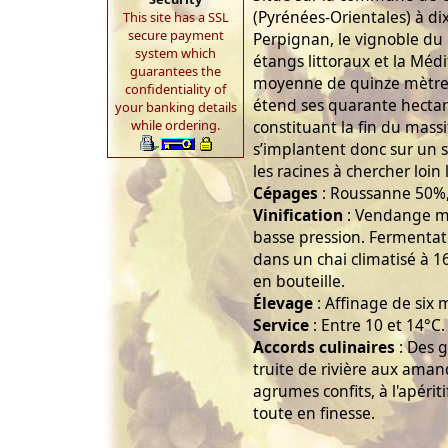
(Pyrénées-Orientales) à dix
This site has a SSL
secure payment
Perpignan, le vignoble du
system which
étangs littoraux et la Méd
guarantees the
moyenne de quinze mètres
confidentiality of
étend ses quarante hectare
your banking details
while ordering.
constituant la fin du massi
s’implantent donc sur un so
les racines à chercher loin 
Cépages
: Roussanne 50%
Vinification
: Vendange ma
basse pression. Fermentati
dans un chai climatisé à 
en bouteille.
Élevage
: Affinage de six 
Service
: Entre 10 et 14°C.
Accords culinaires
: Des 
truite de rivière aux ama
agrumes confits, à l'apéri
toute en finesse.