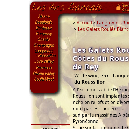
>
Accueil
>
Languedoc-Rou
>
Les Galets Roulés Blan
Les Galets Ro
Côtes du Rous
de Rey
White wine, 75 cl, Langu
du Roussillon
A l’extrême sud de l’Hexag
Roussillon sont implantés 
riche en reliefs et en diver
nord par les Corbières, à l
sud par le massif des Albèr
Pyrénéenne.
Situé sur la commune de C
Security