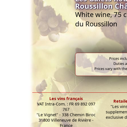
Roussillon Ch
White wine, 75 
du Roussillon
Prices inc
Duties a
Prices vary with the
Les vins français
Retail
VAT Intra-Com. : FR 69 892 097
"Les vin
767
supplement
"Le Vignet" - 338 Chemin Biroc
exclusive d
31800 Villeneuve de Rivière -
France