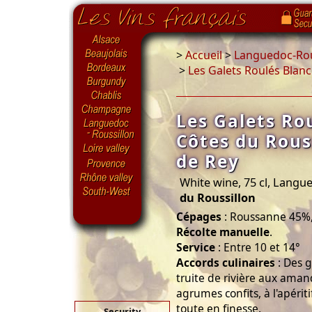
>
Accueil
>
Languedoc-Rou
>
Les Galets Roulés Blan
Les Galets Ro
Côtes du Rous
de Rey
White wine, 75 cl, Langu
du Roussillon
Cépages
: Roussanne 45%
Récolte manuelle
.
Service
: Entre 10 et 14°
Accords culinaires
: Des 
truite de rivière aux ama
agrumes confits, à l'apéri
toute en finesse.
Security