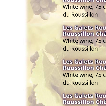
White wine, 75 
du Roussillon
Les Galets Ro
Roussillon Ch
White wine, 75 
du Roussillon
Les Galets Ro
Roussillon Ch
White wine, 75 
du Roussillon
Les Galets Ro
Roussillon Ch