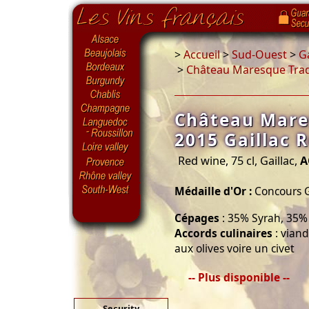
>
Accueil
>
Sud-Ouest
>
G
>
Château Maresque Tradi
Château Mare
2015 Gaillac 
Red wine, 75 cl, Gaillac,
A
Médaille d'Or :
Concours G
Cépages
: 35% Syrah, 35%
Accords culinaires
: viand
aux olives voire un civet
-- Plus disponible --
Security