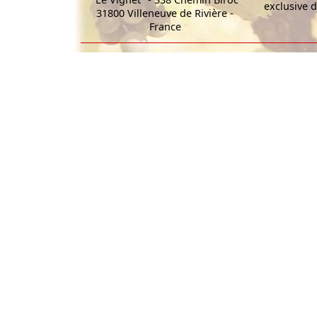
exclusive d
31800 Villeneuve de Rivière -
France