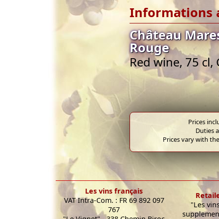
Informations 
Château Mares
Rouge
Red wine, 75 cl, 
Prices inc
Duties a
Prices vary with the
Les vins français
Retail
VAT Intra-Com. : FR 69 892 097
"Les vin
767
supplement
"Le Vignet" - 338 Chemin Biroc