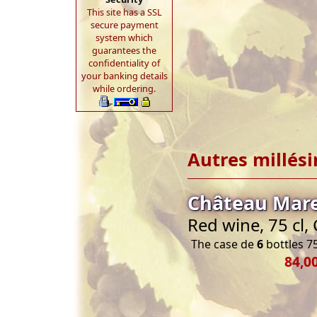
This site has a SSL
secure payment
system which
guarantees the
confidentiality of
your banking details
while ordering.
Autres millés
Château Mare
Red wine, 75 cl, 
The case de
6
bottles 75
84,0