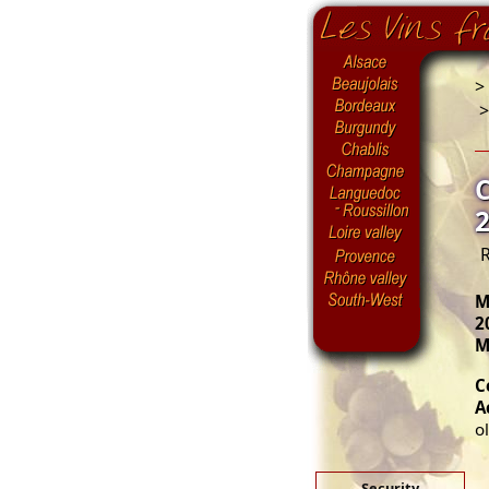
>
R
M
2
M
C
A
o
Security