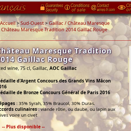
Accueil
>
Sud-Ouest
>
Gaillac / Château Maresque
>
Château Maresque Tradition 2014 Gaillac Rouge
Château Maresque Tradition
2014 Gaillac Rouge
ed wine, 75 cl, Gaillac,
AOC Gaillac
édaille d'Argent Concours des Grands Vins Mâcon
016
édaille de Bronze Concours Général de Paris 2016
épages
: 35% Syrah, 35% Braucol, 30% Duras.
ccords culinaires
: viande rôtie, ou daube, ou lapin aux
lives voire un civet
-- Plus disponible --