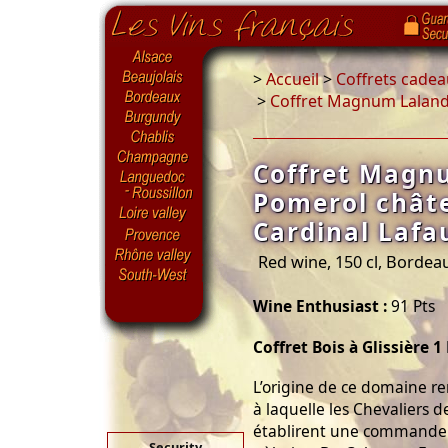
>
Accueil
>
Coffrets cadea
>
Coffret Magnum Lalande
Coffret Magn
Pomerol chât
Cardinal Lafa
Red wine, 150 cl, Bordea
Wine Enthusiast :
91 Pts
Coffret Bois à Glissière 
L’origine de ce domaine r
à laquelle les Chevaliers d
établirent une commanderi
Security