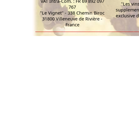
VAT Intra-Com. : FR 69 892 097
"Les vin
767
supplement
"Le Vignet" - 338 Chemin Biroc
exclusive d
31800 Villeneuve de Rivière -
France