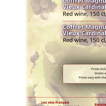
Coffret Magn
Vieux Cardinal
Red wine, 150 c
Coffret Magn
Vieux Cardinal
Red wine, 150 c
Prices inc
Duties a
Prices vary with the
Les vins français
Retail