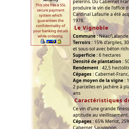
pèlerins. Du Cabernet Fran
This site has a SSL
produire le vin de l’office
secure payment
Cardinal Lafaurie a été a
system which
1978.
guarantees the
confidentiality of
Le Vignoble
your banking details
Commune
: Néac/Lalande
while ordering.
Terroirs
: 15% d'argiles, 3
et sous-sol avec béton rich
Superficie
: 6 hectares
Densité de plantation
: 5
Rendement
: 42,5 hectolit
Cépages
: Cabernet-Franc
Age moyen de la vigne
: 
2 parcelles en jachère à p
ans
Caractéristiques d
Ce vin d’une grande fine
aptitude au vieillissement.
Cépages
: 65% Merlot, 25
Cabernet Sauvignon