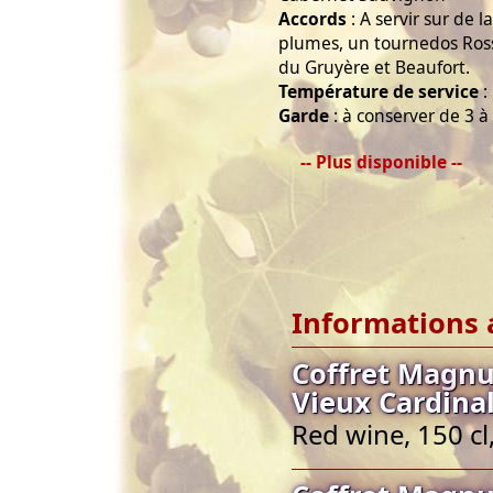
Accords
: A servir sur de la
plumes, un tournedos Ross
du Gruyère et Beaufort.
Température de service
:
Garde
: à conserver de 3 à
-- Plus disponible --
Informations 
Coffret Magn
Vieux Cardinal
Red wine, 150 c