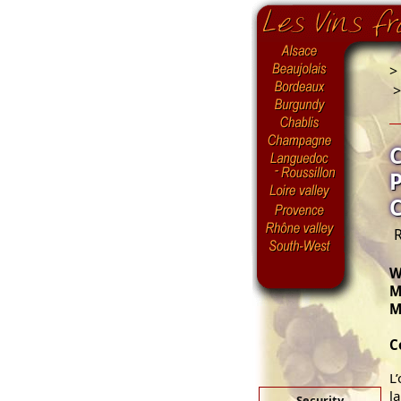
>
R
W
M
M
C
L
l
Security