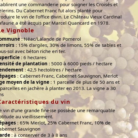
tablirent une commanderie pour soigner les Croisés et
èlerins. Du Cabernet Franc fut alors planté pour
roduire le vin de l’office divin. Le Château Vieux Cardinal
afaurie a été acquis par Marcel Quancard en 1978.
Le Vignoble
ommune
: Néac/Lalande de Pomerol
erroirs
: 15% d'argiles, 30% de limons, 55% de sables et
ous-sol avec béton riche en fer.
uperficie
: 6 hectares
ensité de plantation
: 5000 à 6000 pieds / hectare
endement
: 42,5 hectolitres / hectare
épages
: Cabernet-Franc, Cabernet-Sauvignon, Merlot
ge moyen de la vigne
: 1 parcelle de plus de 50 ans et
 parcelles en jachère à planter en 2013. La vigne a 30
ns
Caractéristiques du vin
e vin d’une grande finesse possède une remarquable
ptitude au vieillissement.
épages
: 65% Merlot, 25% Cabernet Franc, 10% de
abernet Sauvignon
arde
: à conserver de 3 à 8 ans