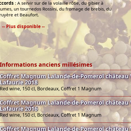
ccords
: A servir sur de la volaille rôtie, du gibier à
lumes, un tournedos Rossini, du fromage de brebis, du
ruyère et Beaufort.
-- Plus disponible --
Informations anciens millésimes
Coffret Magnum Lalande-de-Pomerol château 
Lafaurie 2018
Red wine, 150 cl, Bordeaux, Coffret 1 Magnum
Coffret Magnum Lalande-de-Pomerol château 
Lafaurie 2016
Red wine, 150 cl, Bordeaux, Coffret 1 Magnum
Coffret Magnum Lalande-de-Pomerol château 