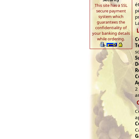
é
This site has a SSL
p
secure payment
system which
p
guarantees the
L
confidentiality of
your banking details
while ordering.
C
T
s
S
D
R
C
A
2
a
C
a
C
C
G