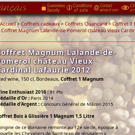
Accueil
>
Coffrets cadeaux
>
Coffrets Quancard
>
Coffret 
>
Coffret Magnum Lalande-de-Pomerol château Vieux Cardin
Coffret Magnum Lalande-de-
Pomerol château Vieux
Cardinal Lafaurie 2012
ed wine, 150 cl, Bordeaux,
Coffret 1 Magnum
ine Enthusiast 2016 :
91 Pts
édaille d'Or :
Paris 2014
édaille d'Argent :
Concours Général de Mâcon 2015
offret Bois à Glissière 1 Magnum 1,5 Litre
’origine de ce domaine remonte au 12e siècle, époque à
aquelle les Chevaliers de Saint-Jean de Jérusalem y