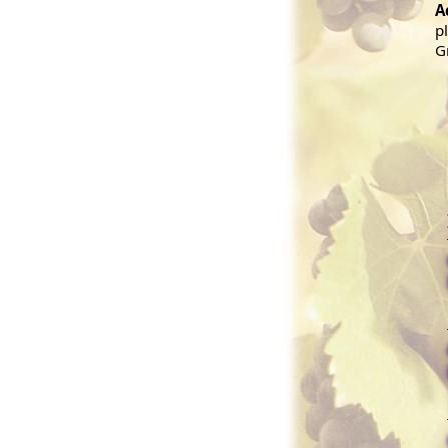
A
p
G