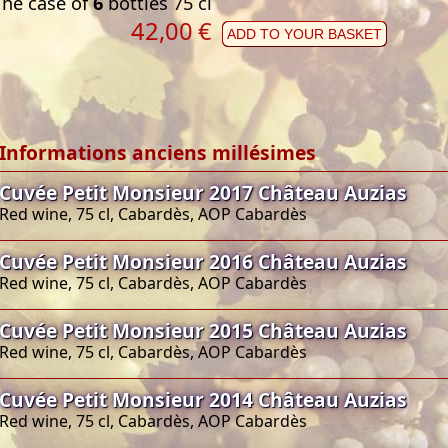
The case of
6
bottles 75 cl
42,00
€
ADD TO YOUR BASKET
Informations anciens millésimes
Cuvée Petit Monsieur 2017 Château Auzias
Red wine, 75 cl, Cabardès, AOP Cabardès
Cuvée Petit Monsieur 2016 Château Auzias
Red wine, 75 cl, Cabardès, AOP Cabardès
Cuvée Petit Monsieur 2015 Château Auzias
Red wine, 75 cl, Cabardès, AOP Cabardès
Cuvée Petit Monsieur 2014 Château Auzias
Red wine, 75 cl, Cabardès, AOP Cabardès