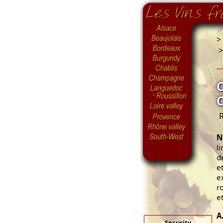
>
R
N
l
d
e
e
r
et
A
Security