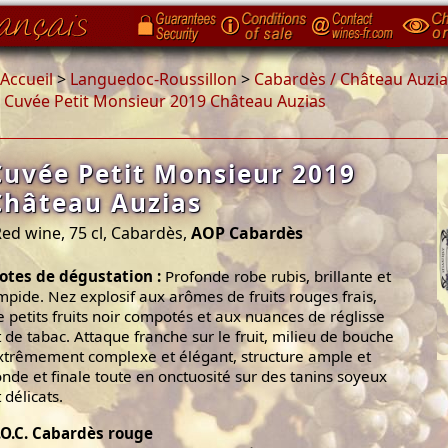
Accueil
>
Languedoc-Roussillon
>
Cabardès / Château Auzia
>
Cuvée Petit Monsieur 2019 Château Auzias
Cuvée Petit Monsieur 2019
Château Auzias
ed wine, 75 cl, Cabardès,
AOP Cabardès
otes de dégustation :
Profonde robe rubis, brillante et
impide. Nez explosif aux arômes de fruits rouges frais,
e petits fruits noir compotés et aux nuances de réglisse
t de tabac. Attaque franche sur le fruit, milieu de bouche
xtrêmement complexe et élégant, structure ample et
onde et finale toute en onctuosité sur des tanins soyeux
 délicats.
.O.C. Cabardès rouge