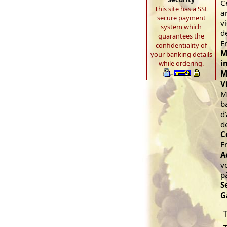
C
This site has a SSL
a
secure payment
v
system which
d
guarantees the
E
confidentiality of
M
your banking details
i
while ordering.
M
V
M
b
d
d
C
F
A
v
p
S
G