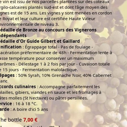
e vin est issu de nos parcelles plantées sur des coteaux
rgilo-calcaires plantés sud-est et dont l’âge moyen des
ignes est de 15 ans. Les vignes y sont menées en cordon
e Royat et leur culture est certifiée Haute Valeur
nvironnementale de niveau 3.
édaille de Bronze au concours des Vignerons
ndépendants
édaille d'Or Guide Gilbert et Gaillard
inification
: Égrappage total - Pas de foulage -
acération préfermentaire de 48h - Fermentation lente à
asse température pour conserver un maximum
'arômes - Délestage 1 à 2 fois par jour - Cuvaison totale
e 15 jours - Fermentation malolactique.
épages
: 50% Syrah, 10% Grenache Noir, 40% Cabernet
ranc
ccords culinaires
: Accompagne parfaitement les
olailles, gibiers, viandes en sauce et les fromages à
âtes molles (St Nectaire) ou pâtes persillées.
ervice
: 16 à 18 °C.
arde
: A boire d'ici 5 ans
The bottle
7,00 €