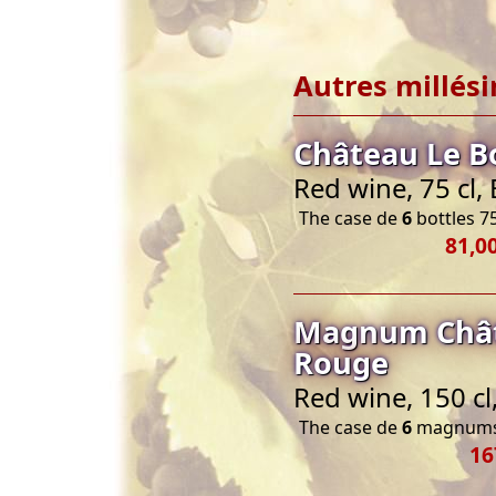
Autres millés
Château Le B
Red wine, 75 cl
The case de
6
bottles 75
81,0
Magnum Chât
Rouge
Red wine, 150 c
The case de
6
magnums 
16