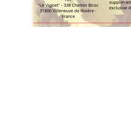
supplement
"Le Vignet" - 338 Chemin Biroc
exclusive d
31800 Villeneuve de Rivière -
France