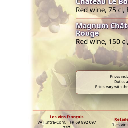
Château Le Bo
Red wine, 75 cl
Magnum Châte
Rouge
Red wine, 150 c
Prices inc
Duties a
Prices vary with the
Les vins français
Retail
VAT Intra-Com. : FR 69 892 097
"Les vin
767