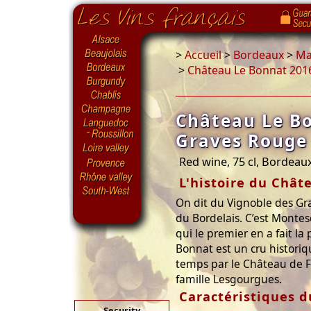
>
Accueil
>
Bordeaux
>
Ma
>
Château Le Bonnat 201
Château Le B
Graves Rouge
Red wine, 75 cl, Bordeau
L'histoire du Chât
On dit du Vignoble des Grav
du Bordelais. C’est Montes
qui le premier en a fait l
Bonnat est un cru historiq
temps par le Château de Fi
famille Lesgourgues.
Caractéristiques d
Security