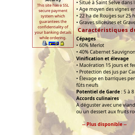
• Situé à Saint Selve dans 
This site has a SSL
• Age moyen des vignes en
secure payment
• 22 ha de Rouges sur 25 h
system which
guarantees the
• Graves siliceuses et Grave
confidentiality of
Caractéristiques d
your banking details
while ordering.
Cépages
• 60% Merlot
• 40% Cabernet Sauvigno
Vinification et élevage
• Macération 15 jours et f
• Protection des jus par Ca
• Élevage en barriques pe
fûts neufs
Potentiel de Garde
: 5 à 8
Accords culinaires
A déguster avec une viand
ou un dessert aux fruits r
-- Plus disponible --