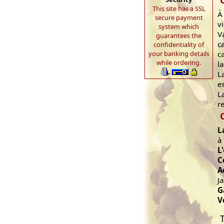
This site has a SSL
À
secure payment
v
system which
V
guarantees the
c
confidentiality of
c
your banking details
while ordering.
l
L
en
L
r
L
à
L
C
A
J
G
V