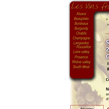
>
R
C
N
a
d
Security