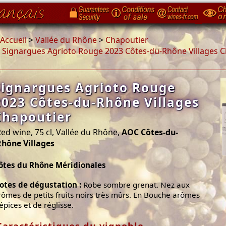
Accueil
>
Vallée du Rhône
>
Chapoutier
>
Signargues Agrioto Rouge 2023 Côtes-du-Rhône Villages 
Signargues Agrioto Rouge
2023 Côtes-du-Rhône Villages
Chapoutier
ed wine, 75 cl, Vallée du Rhône,
AOC Côtes-du-
Rhône Villages
ôtes du Rhône Méridionales
otes de dégustation :
Robe sombre grenat. Nez aux
rômes de petits fruits noirs très mûrs. En Bouche arômes
’épices et de réglisse.
Caractéristiques du vignoble