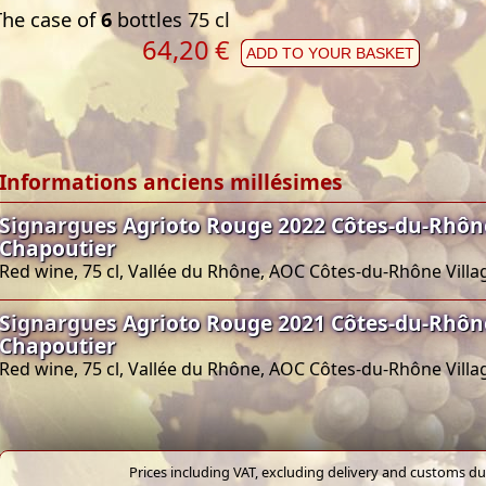
The case of
6
bottles 75 cl
64,20
€
ADD TO YOUR BASKET
Informations anciens millésimes
Signargues Agrioto Rouge 2022 Côtes-du-Rhône
Chapoutier
Red wine, 75 cl, Vallée du Rhône, AOC Côtes-du-Rhône Villa
Signargues Agrioto Rouge 2021 Côtes-du-Rhône
Chapoutier
Red wine, 75 cl, Vallée du Rhône, AOC Côtes-du-Rhône Villa
Prices including VAT, excluding delivery and customs dut