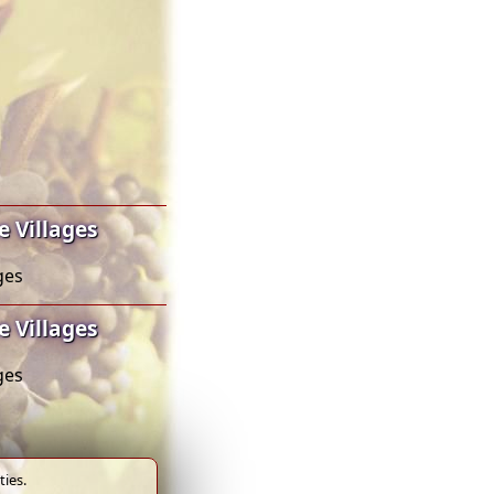
 Villages
ges
 Villages
ges
ies.