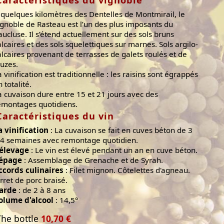
 quelques kilomètres des Dentelles de Montmirail, le
ignoble de Rasteau est l’un des plus imposants du
aucluse. Il s’étend actuellement sur des sols bruns
alcaires et des sols squelettiques sur marnes. Sols argilo-
alcaires provenant de terrasses de galets roulés et de
auzes.
a vinification est traditionnelle : les raisins sont égrappés
 totalité.
a cuvaison dure entre 15 et 21 jours avec des
emontages quotidiens.
Caractéristiques du vin
a vinification
: La cuvaison se fait en cuves béton de 3
 4 semaines avec remontage quotidien.
'élevage
: Le vin est élevé pendant un an en cuve béton.
épage
: Assemblage de Grenache et de Syrah.
ccords culinaires
: Filet mignon. Côtelettes d'agneau.
arret de porc braisé.
arde
: de 2 à 8 ans
olume d'alcool
: 14,5°
The bottle
10,70 €