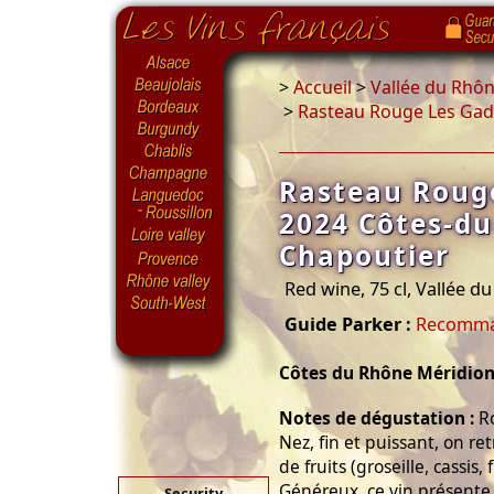
>
Accueil
>
Vallée du Rhô
>
Rasteau Rouge Les Gadi
Rasteau Rouge
2024 Côtes-du
Chapoutier
Red wine, 75 cl, Vallée d
Guide Parker :
Recomm
Côtes du Rhône Méridion
Notes de dégustation :
Ro
Nez, fin et puissant, on 
de fruits (groseille, cassis
Généreux, ce vin présente 
Security