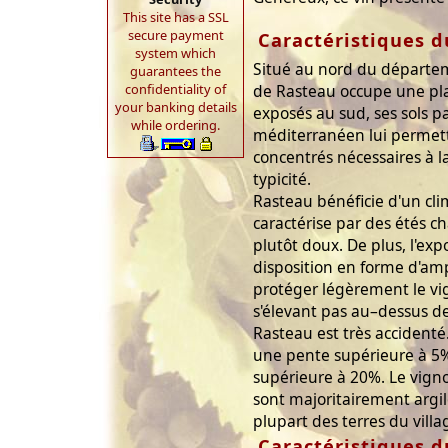
This site has a SSL
secure payment
Caractéristiques d
system which
Situé au nord du départem
guarantees the
de Rasteau occupe une pla
confidentiality of
your banking details
exposés au sud, ses sols p
while ordering.
méditerranéen lui permett
concentrés nécessaires à l
typicité.
Rasteau bénéficie d'un cl
caractérise par des étés ch
plutôt doux. De plus, l'exp
disposition en forme d'a
protéger légèrement le vi
s'élevant pas au–dessus de
Rasteau est très accidenté.
une pente supérieure à 5
supérieure à 20%. Le vignob
sont majoritairement argilo
plupart des terres du villa
Caractéristiques d