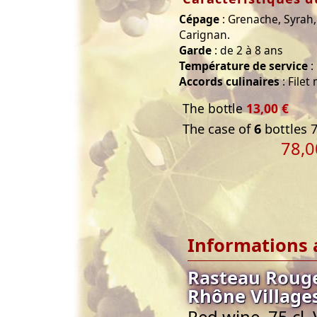
Cépage
: Grenache, Syrah,
Carignan.
Garde
: de 2 à 8 ans
Température de service
:
Accords culinaires
: Filet
The bottle
13,00 €
The case of
6
bottles 7
78,0
Informations 
Rasteau Rouge
Rhône Village
Red wine, 75 cl,