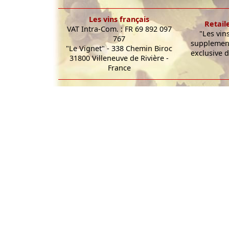
Les vins français
Retail
VAT Intra-Com. : FR 69 892 097
"Les vin
767
supplement
"Le Vignet" - 338 Chemin Biroc
exclusive d
31800 Villeneuve de Rivière -
France