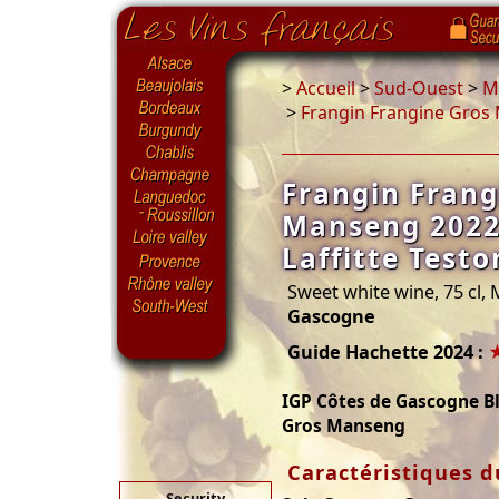
>
Accueil
>
Sud-Ouest
>
Ma
>
Frangin Frangine Gros 
Frangin Frang
Manseng 2022
Laffitte Testo
Sweet white wine, 75 cl,
Gascogne
Guide Hachette 2024 :
IGP Côtes de Gascogne B
Gros Manseng
Caractéristiques d
Security