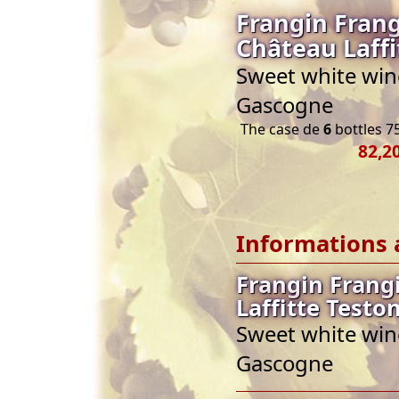
Frangin Fran
Château Laffi
Sweet white wine
Gascogne
The case de
6
bottles 75
82,2
Informations 
Frangin Frang
Laffitte Testo
Sweet white wine
Gascogne