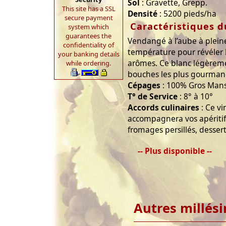
Sol
: Gravette, Grepp.
This site has a SSL
Densité
: 5200 pieds/ha
secure payment
Caractéristiques d
system which
guarantees the
Vendangé à l’aube à pleine
confidentiality of
température pour révéler 
your banking details
arômes. Ce blanc légèreme
while ordering.
bouches les plus gourman
Cépages
: 100% Gros Man
T° de Service
: 8° à 10°
Accords culinaires
: Ce v
accompagnera vos apéritifs,
fromages persillés, dessert
-- Plus disponible --
Autres millés