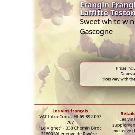
Frangin Frang
Laffitte Testo
Sweet white wine
Gascogne
Prices inc
Duties a
Prices vary with the
Les vins français
Retail
VAT Intra-Com. : FR 69 892 097
"Les vin
767
supplement
"Le Vignet" - 338 Chemin Biroc
exclusive d
31800 Villeneuve de Rivière -