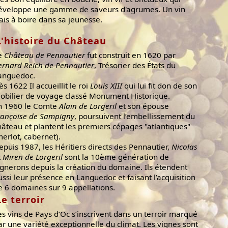
éveloppe une gamme de saveurs d'agrumes. Un vin
rais à boire dans sa jeunesse.
L'histoire du Château
e
Château de Pennautier
fut construit en 1620 par
ernard Reich de Pennautier
, Trésorier des États du
anguedoc.
ès 1622 Il accueillit le roi
Louis XIII
qui lui fit don de son
obilier de voyage classé Monument Historique.
n 1960 le Comte
Alain de Lorgeril
et son épouse
rançoise de Sampigny
, poursuivent l’embellissement du
hâteau et plantent les premiers cépages "atlantiques"
merlot, cabernet).
epuis 1987, les Héritiers directs des Pennautier,
Nicolas
t
Miren de Lorgeril
sont la 10ème génération de
ignerons depuis la création du domaine. Ils étendent
ussi leur présence en Languedoc et faisant l’acquisition
e 6 domaines sur 9 appellations.
Le terroir
es vins de Pays d’Oc s’inscrivent dans un terroir marqué
ar une variété exceptionnelle du climat. Les vignes sont