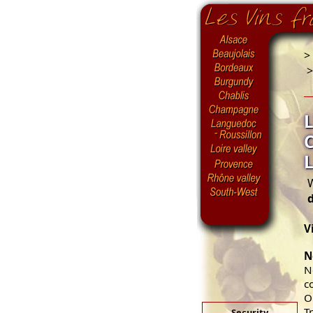
>
W
V
N
N
c
O
T
Security