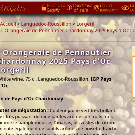
Accueil
>
Languedoc-Roussillon
>
Lorgeril
>
L'Orangeraie de Pennautier Chardonnay 2025 Pays d'Oc Lo
L'Orangeraie de Pennautier
Chardonnay 2025 Pays d'Oc
Lorgeril
hite wine, 75 cl, Languedoc-Roussillon,
IGP Pays
d'Oc
in de Pays d'Oc Chardonnay
otes de dégustation :
Couleur jaune vert très brillant.
ez très puissant dominé par les arômes de fruits frais
omme le pamplemousse, l'ananas, les zestes de citron.
n note également de subtils arômes de noisette fraîche.
rès bon équilibre en bouche, vin vif et onctueux qui