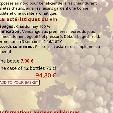
xposées au nord pour bénéficier de la fraîcheur durant
es étés chauds, ainsi les raisins gardent une bonne
cidité et une qualité aromatique.
Caractéristiques du vin
épages
: Chardonnay 100 %
inification
: Vendangé aux premières heures du jour.
mmédiatement égoutté et pressuré. Débourbage à froid.
ermentation 3 semaines à 16/18° C.
ccords culinaires
: Poissons, crustacés ou simplement à
apéritif
The bottle
7,90 €
The case of
12
bottles 75 cl
94,80
€
ADD TO YOUR BASKET
Informations anciens millésimes