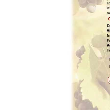
e
l
a
C
V
I
F
A
l'