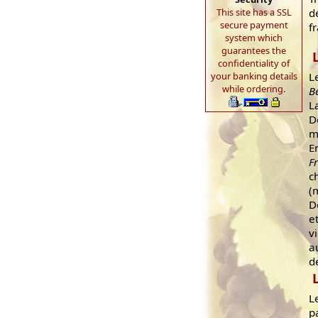
This site has a SSL
d
secure payment
f
system which
guarantees the
confidentiality of
L
your banking details
while ordering.
B
L
D
m
E
F
c
(
D
e
v
a
d
L
p