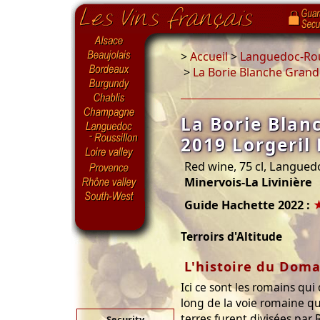
>
Accueil
>
Languedoc-Rou
>
La Borie Blanche Grand 
La Borie Blan
2019 Lorgeril 
Red wine, 75 cl, Langued
Minervois-La Livinière
Guide Hachette 2022 :
Terroirs d'Altitude
L'histoire du Dom
Ici ce sont les romains qui
long de la voie romaine qui
terres furent divisées par
Security