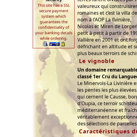
This site has a SSL
valeureux qui construisiren
secure payment
romaines et c’est la villa 
system which
nom à l’AOP La lIvinière,
guarantees the
Nicolas et Miren de Lorgeri
confidentiality of
petit à petit à partir de 1
your banking details
while ordering.
Vallière en 2001 et ont f
défrichant en altitude et su
plus beaux terroirs de schi
Le vignoble
Un domaine remarquable 
classé 1er Cru du Langue
Le Minervois-La Livinière 
les pentes les plus élevée
qui cernent le Causse, bord
d'Oupia, ce terroir schist
méditerranéenne et fraîch
véritablement exceptionnel
des sélections de parcelle
Caractéristiques d