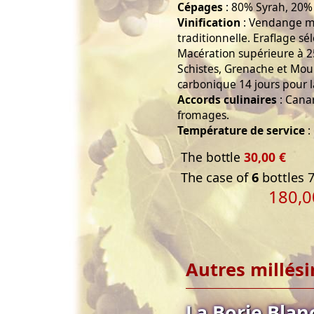
Cépages
: 80% Syrah, 20%
Vinification
: Vendange m
traditionnelle. Eraflage sé
Macération supérieure à 25
Schistes, Grenache et Mou
carbonique 14 jours pour l
Accords culinaires
: Canar
fromages.
Température de service
:
The bottle
30,00 €
The case of
6
bottles 7
180,0
Autres millés
La Borie Blan