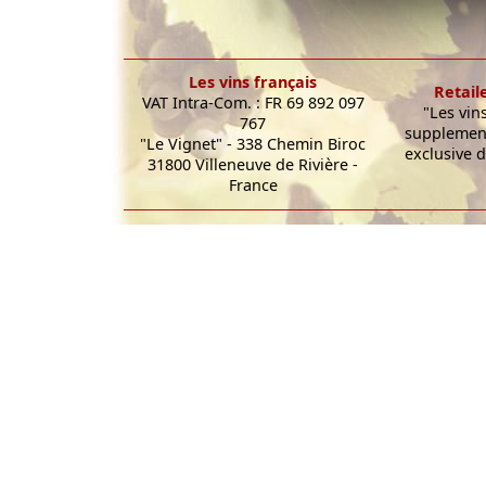
Les vins français
Retail
VAT Intra-Com. : FR 69 892 097
"Les vin
767
supplement
"Le Vignet" - 338 Chemin Biroc
exclusive d
31800 Villeneuve de Rivière -
France