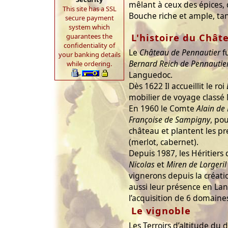
mêlant à ceux des épices,
This site has a SSL
Bouche riche et ample, tan
secure payment
system which
L'histoire du Chât
guarantees the
confidentiality of
Le
Château de Pennautier
fu
your banking details
Bernard Reich de Pennautie
while ordering.
Languedoc.
Dès 1622 Il accueillit le roi
mobilier de voyage class
En 1960 le Comte
Alain de 
Françoise de Sampigny
, po
château et plantent les pr
(merlot, cabernet).
Depuis 1987, les Héritiers 
Nicolas
et
Miren de Lorgeril
vignerons depuis la créat
aussi leur présence en La
l’acquisition de 6 domaines
Le vignoble
Les Terroirs d’altitude du