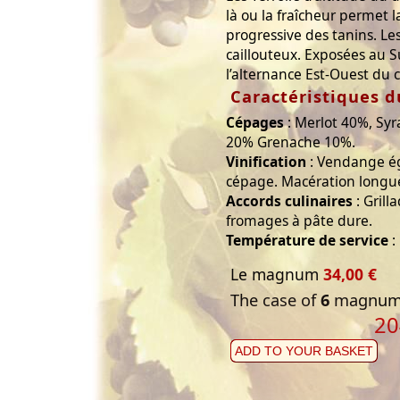
là ou la fraîcheur permet 
progressive des tanins. Les
caillouteux. Exposées au S
l’alternance Est-Ouest du c
Caractéristiques d
Cépages
: Merlot 40%, Sy
20% Grenache 10%.
Vinification
: Vendange ég
cépage. Macération longue 
Accords culinaires
: Grill
fromages à pâte dure.
Température de service
:
Le magnum
34,00 €
The case of
6
magnums
20
ADD TO YOUR BASKET