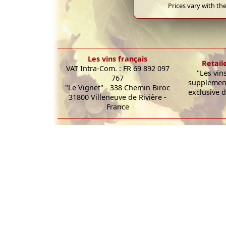
Prices vary with the
Les vins français
Retail
VAT Intra-Com. : FR 69 892 097
"Les vin
767
supplement
"Le Vignet" - 338 Chemin Biroc
exclusive d
31800 Villeneuve de Rivière -
France