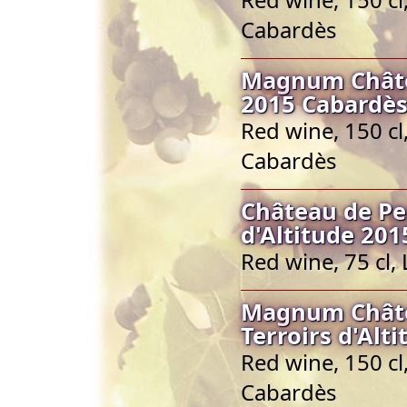
Cabardès
Magnum Châte
2015 Cabardès
Red wine, 150 c
Cabardès
Château de Pe
d'Altitude 201
Red wine, 75 cl
Magnum Châte
Terroirs d'Alt
Red wine, 150 c
Cabardès