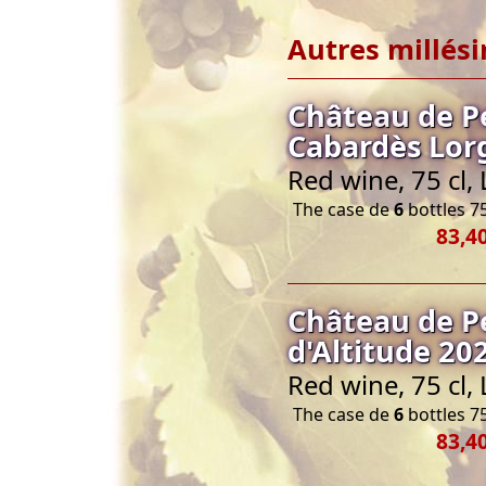
Autres millés
Château de P
Cabardès Lorg
Red wine, 75 cl
The case de
6
bottles 75
83,4
Château de P
d'Altitude 20
Red wine, 75 cl
The case de
6
bottles 75
83,4