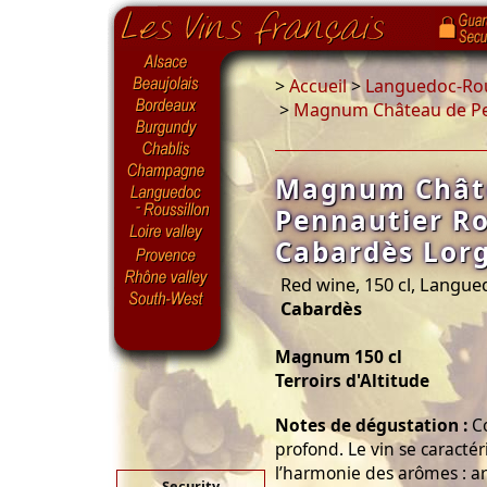
>
Accueil
>
Languedoc-Rou
>
Magnum Château de Pen
Magnum Chât
Pennautier R
Cabardès Lorg
Red wine, 150 cl, Langue
Cabardès
Magnum 150 cl
Terroirs d'Altitude
Notes de dégustation :
Co
profond. Le vin se caractér
l’harmonie des arômes : a
Security