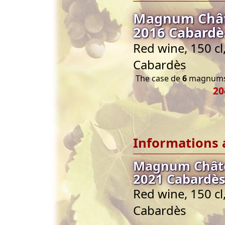
Magnum Chât
2016 Cabardès
Red wine, 150 c
Cabardès
The case de
6
magnums 
20
Informations 
Magnum Châte
2021 Cabardès
Red wine, 150 c
Cabardès