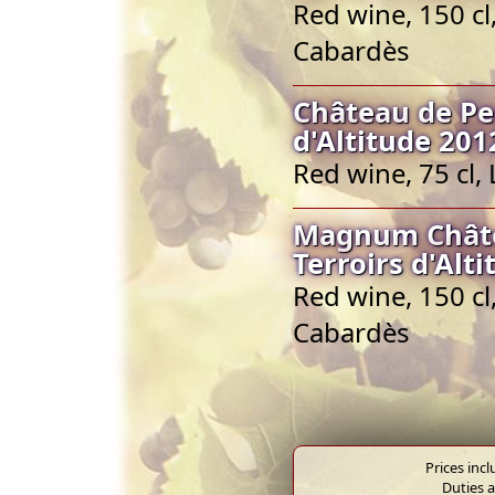
Red wine, 150 c
Cabardès
Château de Pe
d'Altitude 201
Red wine, 75 cl
Magnum Châte
Terroirs d'Alt
Red wine, 150 c
Cabardès
Prices inc
Duties a