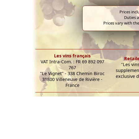
Prices inc
Duties a
Prices vary with the
Les vins français
Retail
VAT Intra-Com. : FR 69 892 097
"Les vin
767
supplement
"Le Vignet" - 338 Chemin Biroc
exclusive d
31800 Villeneuve de Rivière -
France