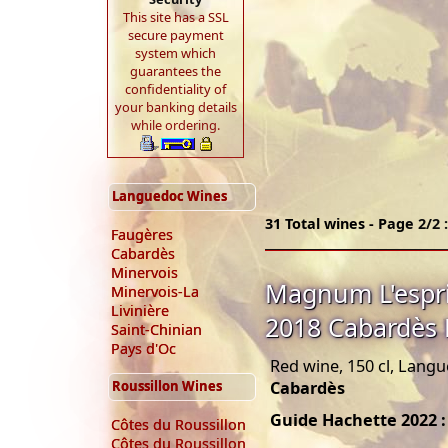
This site has a SSL
secure payment
system which
guarantees the
confidentiality of
your banking details
while ordering.
Languedoc Wines
31 Total wines - Page 2/2 :
Faugères
Cabardès
Minervois
Magnum L'espri
Minervois-La
Livinière
2018 Cabardès L
Saint-Chinian
Pays d'Oc
Red wine, 150 cl, Lang
Roussillon Wines
Cabardès
Guide Hachette 2022 :
Côtes du Roussillon
Côtes du Roussillon