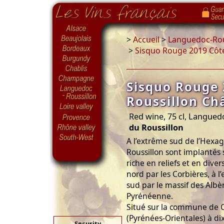
>
Accueil
>
Languedoc-Rou
>
Sisquo Rouge 2019 Côte
Sisquo Rouge 
Roussillon Ch
Red wine, 75 cl, Langued
du Roussillon
A l’extrême sud de l’Hexag
Roussillon sont implantés 
riche en reliefs et en diver
nord par les Corbières, à l
sud par le massif des Albèr
Pyrénéenne.
Situé sur la commune de C
(Pyrénées-Orientales) à dix
Security