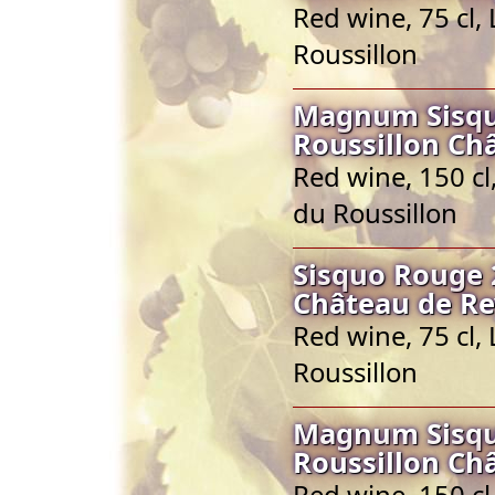
Red wine, 75 cl
Roussillon
Magnum Sisqu
Roussillon Ch
Red wine, 150 c
du Roussillon
Sisquo Rouge 
Château de Re
Red wine, 75 cl
Roussillon
Magnum Sisqu
Roussillon Ch
Red wine, 150 c