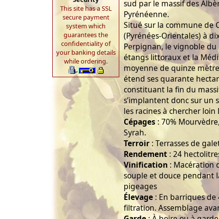
sud par le massif des Albèr
This site has a SSL
Pyrénéenne.
secure payment
Situé sur la commune de C
system which
guarantees the
(Pyrénées-Orientales) à dix
confidentiality of
Perpignan, le vignoble du
your banking details
étangs littoraux et la Méd
while ordering.
moyenne de quinze mètres
étend ses quarante hectare
constituant la fin du massi
s’implantent donc sur un so
les racines à chercher loin 
Cépages
: 70% Mourvèdre,
Syrah.
Terroir
: Terrasses de gale
Rendement
: 24 hectolitre
Vinification
: Macération d
souple et douce pendant 
pigeages
Élevage
: En barriques de 
filtration. Assemblage ava
Garde
: À boire ou à garde