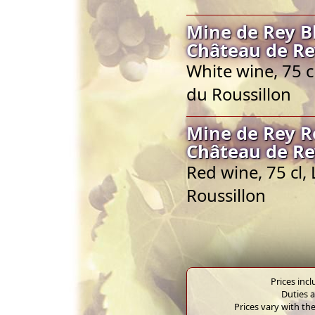
Mine de Rey B
Château de Re
White wine, 75 
du Roussillon
Mine de Rey R
Château de Re
Red wine, 75 cl
Roussillon
Prices inc
Duties a
Prices vary with the