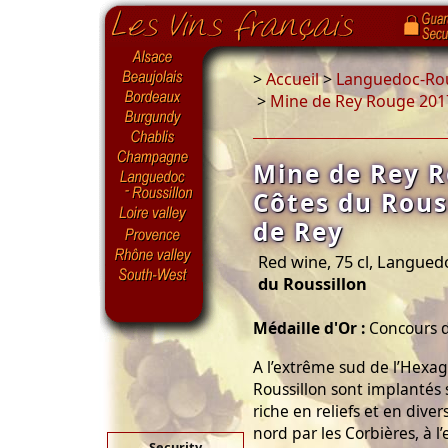
>
Accueil
>
Languedoc-Rou
>
Mine de Rey Rouge 2017
Mine de Rey 
Côtes du Rous
de Rey
Red wine, 75 cl, Langued
du Roussillon
Médaille d'Or :
Concours d
A l’extrême sud de l’Hexag
Roussillon sont implantés 
riche en reliefs et en diver
nord par les Corbières, à l
Security