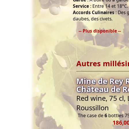
Service
: Entre 14 et 18°C.
Accords Culinaires
: Des g
daubes, des civets.
-- Plus disponible --
Autres millés
Mine de Rey 
Château de R
Red wine, 75 cl
Roussillon
The case de
6
bottles 75
186,00