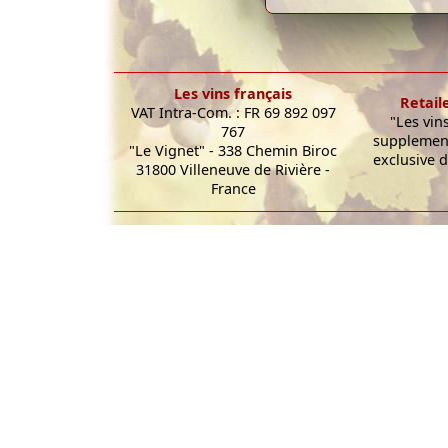
Les vins français
Retail
VAT Intra-Com. : FR 69 892 097
"Les vin
767
supplement
"Le Vignet" - 338 Chemin Biroc
exclusive d
31800 Villeneuve de Rivière -
France