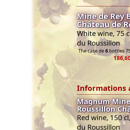
Mine de Rey B
Château de R
White wine, 75 
du Roussillon
The case de
6
bottles 75
186,60
Informations 
Magnum Mine 
Roussillon Ch
Red wine, 150 c
du Roussillon