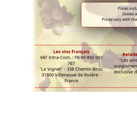
Prices inc
Duties a
Prices vary with the
Les vins français
Retail
VAT Intra-Com. : FR 69 892 097
"Les vin
767
supplement
"Le Vignet" - 338 Chemin Biroc
exclusive d
31800 Villeneuve de Rivière -
France