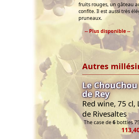
fruits rouges, un gâteau a
confite. Il est aussi très é
pruneaux.
-- Plus disponible --
Autres millés
Le ChouChou 
de Rey
Red wine, 75 cl
de Rivesaltes
The case de
6
bottles 75
113,40