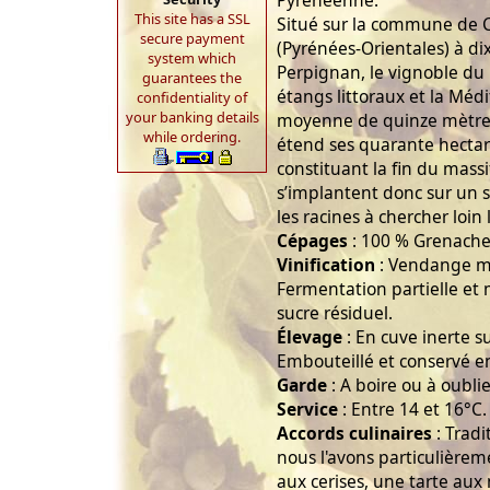
Pyrénéenne.
This site has a SSL
Situé sur la commune de C
secure payment
(Pyrénées-Orientales) à dix
system which
Perpignan, le vignoble du
guarantees the
étangs littoraux et la Méd
confidentiality of
your banking details
moyenne de quinze mètres
while ordering.
étend ses quarante hectare
constituant la fin du massi
s’implantent donc sur un so
les racines à chercher loin 
Cépages
: 100 % Grenache 
Vinification
: Vendange m
Fermentation partielle et 
sucre résiduel.
Élevage
: En cuve inerte s
Embouteillé et conservé en
Garde
: A boire ou à oubli
Service
: Entre 14 et 16°C.
Accords culinaires
: Tradi
nous l'avons particulièrem
aux cerises, une tarte aux 