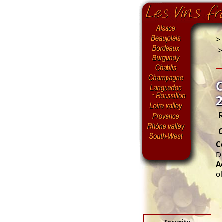
>
R
C
D
A
o
Security