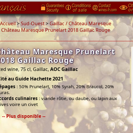
Accueil
>
Sud-Ouest
>
Gaillac / Château Maresque
>
Château Maresque Prunelart 2018 Gaillac Rouge
Château Maresque Prunelart
2018 Gaillac Rouge
ed wine, 75 cl, Gaillac,
AOC Gaillac
Cité au Guide Hachette 2021
épages
: 50% Prunelart, 10% Syrah, 20% Braucol, 20%
uras.
ccords culinaires
: viande rôtie, ou daube, ou lapin aux
lives voire un civet
-- Plus disponible --