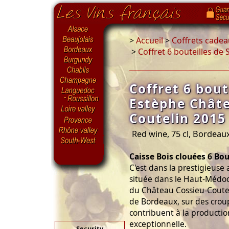
>
Accueil
>
Coffrets cadea
>
Coffret 6 bouteilles de
Coffret 6 bout
Estèphe Châte
Coutelin 2015
Red wine, 75 cl, Bordeau
Caisse Bois clouées 6 Bou
C'est dans la prestigieuse
située dans le Haut-Médoc
du Château Cossieu-Coutel
de Bordeaux, sur des crou
contribuent à la productio
exceptionnelle.
Security