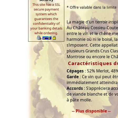
This site has a SSL
* Offre valable dans la limite
secure payment
system which
guarantees the
La magie d'un terroir inspi
confidentiality of
Au Château Cossieu-Coutel
your banking details
entre le vin et le chêne me
while ordering.
harmonie où ni le boisé, l
s'imposent. Cette appella
plusieurs Grands Crus Clas
Montrose ou encore le Châ
Caractéristiques d
Cépages
: 52% Merlot, 48
Garde
: Ce vin qui peut ê
immédiatement atteindra 
Accords
: S'appréciera a
de viande blanche et de v
à pâte molle.
-- Plus disponible --